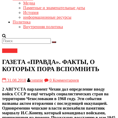
Медиа
Памятные и знаменательные даты
История
информационные ресурсы
Политика
Внутренняя политика
История
ГАЗЕТА «ПРАВДА». ФАКТЫ, О
КОТОРЫХ ПОРА ВСПОМНИТЬ
31.08.2018
commie
0 Комментариев
2 АВГУСТА парламент Чехии дал определение вводу
войск СССР и ещё четырёх социалистических стран на
территорию Чехословакии в 1968 году. Эти события
названы актом вторжения с последующей оккупацией.
Одновременно чешские власти испохабили памятник
маршалу И.С.Коневу, который командовал войсками,
пришедшими на помощь Пражскому восстанию в мае 1945