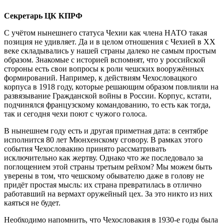
Секретарь ЦК КПРФ
С учётом нынешнего статуса Чехии как члена НАТО такая
позиция не удивляет. Да и в целом отношения с Чехией в ХХ
веке складывались у нашей страны далеко не самым простым
образом. Знакомые с историей вспомнят, что у российской
стороны есть свои вопросы к роли чешских вооружённых
формирований. Например, к действиям Чехословацкого
корпуса в 1918 году, которые решающим образом повлияли на
развязывание Гражданской войны в России. Корпус, кстати,
подчинялся французскому командованию, то есть как тогда,
так и сегодня чехи поют с чужого голоса.
В нынешнем году есть и другая приметная дата: в сентябре
исполнится 80 лет Мюнхенскому сговору. В рамках этого
события Чехословакию принято рассматривать
исключительно как жертву. Однако что же последовало за
поглощением этой страны третьим рейхом? Мы можем быть
уверены в том, что чешскому обывателю даже в голову не
придёт простая мысль: их страна превратилась в отлично
работавший на вермахт оружейный цех. За это никто из них
каяться не будет.
Необходимо напомнить, что Чехословакия в 1930-е годы была