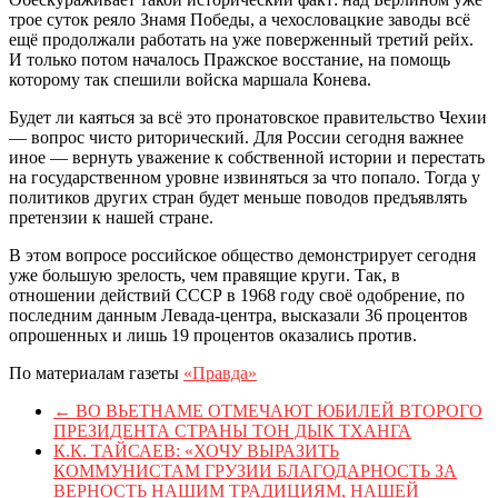
трое суток реяло Знамя Победы, а чехословацкие заводы всё
ещё продолжали работать на уже поверженный третий рейх.
И только потом началось Пражское восстание, на помощь
которому так спешили войска маршала Конева.
Будет ли каяться за всё это пронатовское правительство Чехии
— вопрос чисто риторический. Для России сегодня важнее
иное — вернуть уважение к собственной истории и перестать
на государственном уровне извиняться за что попало. Тогда у
политиков других стран будет меньше поводов предъявлять
претензии к нашей стране.
В этом вопросе российское общество демонстрирует сегодня
уже большую зрелость, чем правящие круги. Так, в
отношении действий СССР в 1968 году своё одобрение, по
последним данным Левада-центра, высказали 36 процентов
опрошенных и лишь 19 процентов оказались против.
По материалам газеты
«Правда»
←
ВО ВЬЕТНАМЕ ОТМЕЧАЮТ ЮБИЛЕЙ ВТОРОГО
ПРЕЗИДЕНТА СТРАНЫ ТОН ДЫК ТХАНГА
К.К. ТАЙСАЕВ: «ХОЧУ ВЫРАЗИТЬ
КОММУНИСТАМ ГРУЗИИ БЛАГОДАРНОСТЬ ЗА
ВЕРНОСТЬ НАШИМ ТРАДИЦИЯМ, НАШЕЙ