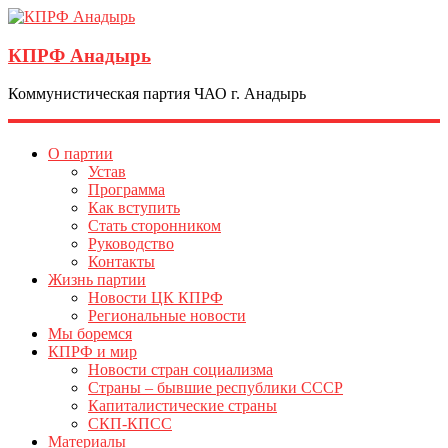
КПРФ Анадырь
Коммунистическая партия ЧАО г. Анадырь
О партии
Устав
Программа
Как вступить
Стать сторонником
Руководство
Контакты
Жизнь партии
Новости ЦК КПРФ
Региональные новости
Мы боремся
КПРФ и мир
Новости стран социализма
Страны – бывшие республики СССР
Капиталистические страны
СКП-КПСС
Материалы