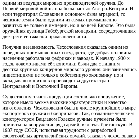
одним из ведущих мировых производителей оружия. До
Первой мировой войны она была частью Австро-Венгрии. И
если территория Словакии в основном была аграрной, то
чешские земли были одними из самых промышленно
развитых не только в империи, но и во всей Европе. Это была
оружейная кузница Габсбургской монархии, сосредоточившая
две трети её тяжёлой промышленности.
Получив независимость, Чехословакия оказалась одним из
передовых промышленных государств, где добрая половина
населения работала на фабриках и заводах. К началу 1930-х
годов локомотивами её экономики были два с лишним
десятка крупных концернов мирового уровня: они занимались
инвестициями не только в собственную экономику, но и
вкладывали капитал в производства других стран
Центральной и Восточной Европы.
Существенную часть продукции составляло вооружение,
которое имело весьма высокие характеристики и качество
изготовления. Чехословакия была в числе крупнейших в мире
экспортёров оружия и боеприпасов. Так, созданные чешским
конструктором Вацлавом Голеком ручные пулемёты были
приняты на вооружение ряда армий, включая британскую. В
1937 году СССР, испытывая трудности с разработкой
сверхтяжёлых артиллерийских орудий, заказал у чехословаков