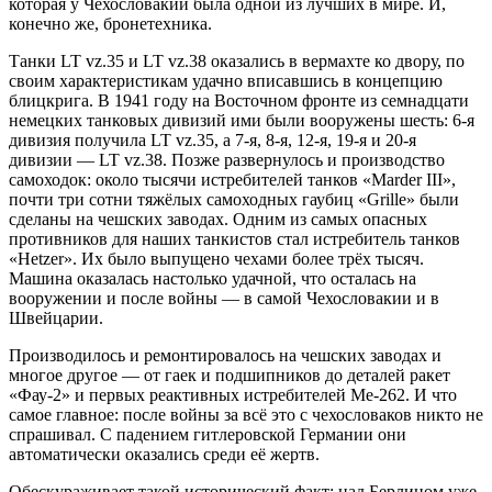
которая у Чехословакии была одной из лучших в мире. И,
конечно же, бронетехника.
Танки LT vz.35 и LT vz.38 оказались в вермахте ко двору, по
своим характеристикам удачно вписавшись в концепцию
блицкрига. В 1941 году на Восточном фронте из семнадцати
немецких танковых дивизий ими были вооружены шесть: 6-я
дивизия получила LT vz.35, а 7-я, 8-я, 12-я, 19-я и 20-я
дивизии — LT vz.38. Позже развернулось и производство
самоходок: около тысячи истребителей танков «Marder III»,
почти три сотни тяжёлых самоходных гаубиц «Grille» были
сделаны на чешских заводах. Одним из самых опасных
противников для наших танкистов стал истребитель танков
«Hetzer». Их было выпущено чехами более трёх тысяч.
Машина оказалась настолько удачной, что осталась на
вооружении и после войны — в самой Чехословакии и в
Швейцарии.
Производилось и ремонтировалось на чешских заводах и
многое другое — от гаек и подшипников до деталей ракет
«Фау-2» и первых реактивных истребителей Me-262. И что
самое главное: после войны за всё это с чехословаков никто не
спрашивал. С падением гитлеровской Германии они
автоматически оказались среди её жертв.
Обескураживает такой исторический факт: над Берлином уже