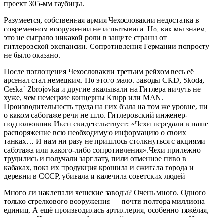
проект 305-мм гаубицы.
Разумеется, собственная армия Чехословакии недостатка в
современном вооружении не испытывала. Но, как мы знаем,
это не сыграло никакой роли в защите страны от
гитлеровской экспансии. Сопротивления Германии попросту
не было оказано.
После поглощения Чехословакии третьим рейхом весь её
арсенал стал немецким. Но этого мало. Заводы СKD, Skoda,
Сeskа` Zbrojovka и другие вкалывали на Гитлера ничуть не
хуже, чем немецкие концерны Krupp или MAN.
Производительность труда на них была на том же уровне, ни
о каком саботаже речи не шло. Гитлеровский инженер-
подполковник Икен свидетельствует: «Чехи передали в наше
распоряжение всю необходимую информацию о своих
танках… И нам ни разу не пришлось столкнуться с акциями
саботажа или какого-либо сопротивления».Чехи прилежно
трудились и получали зарплату, пили отменное пиво в
кабаках, пока их продукция крошила и сжигала города и
деревни в СССР, убивала и калечила советских людей.
Много ли наклепали чешские заводы? Очень много. Одного
только стрелкового вооружения — почти полтора миллиона
единиц. А ещё производилась артиллерия, особенно тяжёлая,