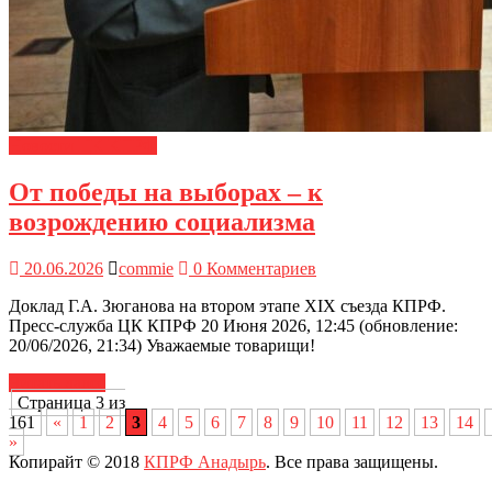
Новости ЦК КПРФ
От победы на выборах – к
возрождению социализма
20.06.2026
commie
0 Комментариев
Доклад Г.А. Зюганова на втором этапе XIX съезда КПРФ.
Пресс-служба ЦК КПРФ 20 Июня 2026, 12:45 (обновление:
20/06/2026, 21:34) Уважаемые товарищи!
Читать далее
Страница 3 из
161
«
1
2
3
4
5
6
7
8
9
10
11
12
13
14
»
Копирайт © 2018
КПРФ Анадырь
. Все права защищены.