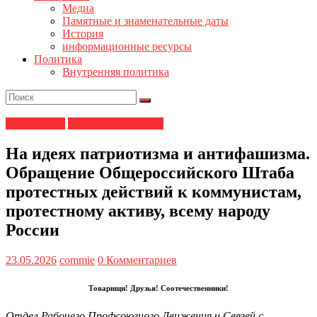
Медиа
Памятные и знаменательные даты
История
информационные ресурсы
Политика
Внутренняя политика
Мы боремся
Новости ЦК КПРФ
На идеях патриотизма и антифашизма.
Обращение Общероссийского Штаба
протестных действий к коммунистам,
протестному активу, всему народу
России
23.05.2026
commie
0 Комментариев
Товарищи! Друзья! Соотечественники!
Отдел Рабочего Профсоюзного Движения и Связей с