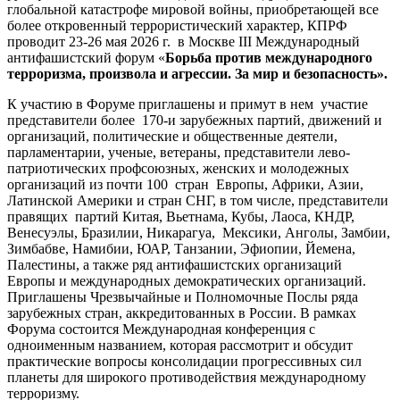
глобальной катастрофе мировой войны, приобретающей все
более откровенный террористический характер, КПРФ
проводит 23-26 мая 2026 г. в Москве III Международный
антифашистский форум «
Борьба против международного
терроризма, произвола и агрессии. За мир и безопасность».
К участию в Форуме приглашены и примут в нем участие
представители более 170-и зарубежных партий, движений и
организаций, политические и общественные деятели,
парламентарии, ученые, ветераны, представители лево-
патриотических профсоюзных, женских и молодежных
организаций из почти 100 стран Европы, Африки, Азии,
Латинской Америки и стран СНГ, в том числе, представители
правящих партий Китая, Вьетнама, Кубы, Лаоса, КНДР,
Венесуэлы, Бразилии, Никарагуа, Мексики, Анголы, Замбии,
Зимбабве, Намибии, ЮАР, Танзании, Эфиопии, Йемена,
Палестины, а также ряд антифашистских организаций
Европы и международных демократических организаций.
Приглашены Чрезвычайные и Полномочные Послы ряда
зарубежных стран, аккредитованных в России. В рамках
Форума состоится Международная конференция с
одноименным названием, которая рассмотрит и обсудит
практические вопросы консолидации прогрессивных сил
планеты для широкого противодействия международному
терроризму.