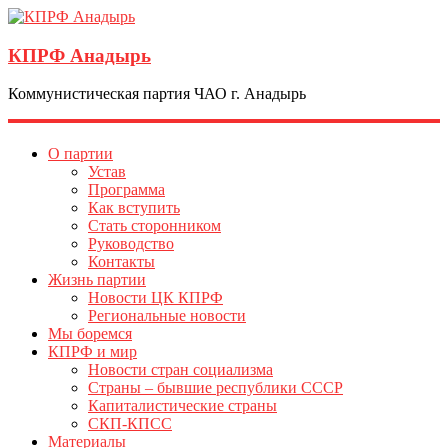
КПРФ Анадырь
Коммунистическая партия ЧАО г. Анадырь
О партии
Устав
Программа
Как вступить
Стать сторонником
Руководство
Контакты
Жизнь партии
Новости ЦК КПРФ
Региональные новости
Мы боремся
КПРФ и мир
Новости стран социализма
Страны – бывшие республики СССР
Капиталистические страны
СКП-КПСС
Материалы