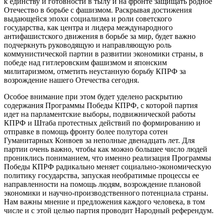
к единству и готовности в тылу и на фронте защищать родное
Отечество в борьбе с фашизмом. Раскрывая достижения
выдающейся эпохи социализма и роли советского
государства, как центра и лидера международного
антифашистского движения в борьбе за мир, будет важно
подчеркнуть руководящую и направляющую роль
коммунистической партии в развитии экономики страны, в
победе над гитлеровским фашизмом и японским
милитаризмом, отметить неустанную борьбу КПРФ за
возрождение нашего Отечества сегодня.
Особое внимание при этом будет уделено раскрытию
содержания Программы Победы КПРФ, с которой партия
идет на парламентские выборы, подвижнической работы
КПРФ и Штаба протестных действий по формированию и
отправке в помощь фронту более полутора сотен
Гуманитарных Конвоев за неполные двенадцать лет. Для
партии очень важно, чтобы как можно большее число людей
прониклись пониманием, что именно реализация Программы
Победы КПРФ радикально меняет социально-экономическую
политику государства, запуская необратимые процессы ее
направленности на помощь людям, возрождение плановой
экономики и научно-производственного потенциала страны.
Нам важны мнение и предложения каждого человека, в том
числе и с этой целью партия проводит Народный референдум.