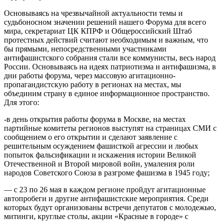
Основываясь на чрезвычайной актуальности темы и
судьбоносном значении решений нашего Форума для всего
мира, секретариат ЦК КПРФ и Общероссийский Штаб
протестных действий считают необходимым и важным, что
бы прямыми, непосредственными участниками
антифашистского собрания стали все коммунисты, весь народ
России. Основываясь на идеях патриотизма и антифашизма, в
дни работы форума, через массовую агитационно-
пропагандистскую работу в регионах на местах, мы
объединим страну в единое информационное пространство.
Для этого:
-в день открытия работы форума в Москве, на местах
партийные комитеты регионов выступят на страницах СМИ с
сообщением о его открытии и сделают заявление с
решительным осуждением фашисткой агрессии и любых
попыток фальсификации и искажения истории Великой
Отечественной и Второй мировой войн, умаления роли
народов Советского Союза в разгроме фашизма в 1945 году;
— с 23 по 26 мая в каждом регионе пройдут агитационные
автопробеги и другие антифашистские мероприятия. Среди
которых будут организованы встречи депутатов с молодежью,
митинги, круглые столы, акции «Красные в городе» с