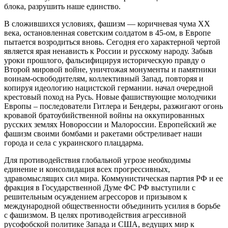
блока, разрушить наше единство.
В сложившихся условиях, фашизм — коричневая чума XX
века, остановленная советским солдатом в 45-ом, в Европе
пытается возродиться вновь. Сегодня его характерной чертой
является ярая ненависть к России и русскому народу. Забыв
уроки прошлого, фальсифицируя историческую правду о
Второй мировой войне, уничтожая монументы и памятники
воинам-освободителям, коллективный Запад, повторяя и
копируя идеологию нацистской германии. начал очередной
крестовый поход на Русь. Новые фашиствующие молодчики
Европы – последователи Гитлера и Бендеры, разжигают огонь
кровавой братоубийственной войны на оккупированных
русских землях Новороссии и Малороссии. Европейский же
фашизм своими бомбами и ракетами обстреливает наши
города и села с украинского плацдарма.
Для противодействия глобальной угрозе необходимы
единение и консолидация всех прогрессивных,
здравомыслящих сил мира. Коммунистическая партия РФ и ее
фракция в Государственной Думе ФС РФ выступили с
решительным осуждением агрессоров и призывом к
международной общественности объединить усилия в борьбе
с фашизмом. В целях противодействия агрессивной
русофобской политике Запада и США, ведущих мир к