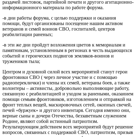
раздачей листовок, партийной печати и другого агитационно-
информационного материала по работе форума.
-в дни работы форума, с целью поддержки и оказания
помощи, будут организованы посещение нашим активом
ветеранов и семей воинов СВО, госпиталей, центров
реабилитации раненых;
-в эти же дни пройдут возложения цветов к мемориалам и
памятникам, установленным в регионах в честь выдающихся
событий и героических подвигов земляков-воинов и
тружеников тыла;
Центром и духовной силой всех мероприятий станут герои
фронтовики СВО ( через личное участие и с помощью
радиопереклички) и члены их семей, ветераны боев, а также
волонтеры – активисты, добровольно выполняющие работу,
связанную с реабилитацией и уходом за ранеными, оказанием
помощи семьям фронтовиков, изготовлением и отправкой на
фронт теплых вещей, маскировочных сетей, окопных свечей,
печей «буржуек» и другого инвентаря. Сегодня именно они,
верные сыны и дочери Отечества, беззаветным служением
Родине, являют собой истинный патриотизм.
Результирующим действием всех мероприятий будут решение
вопросов, связанных с поддержкой СВО, патриотизм, призыв