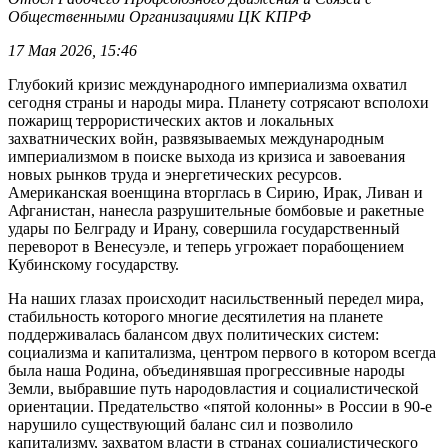
Общественными Организациями ЦК КПРФ
17 Мая 2026, 15:46
Глубокий кризис международного империализма охватил
сегодня страны и народы мира. Планету сотрясают всполохи
пожарищ террористических актов и локальных
захватнических войн, развязываемых международным
империализмом в поиске выхода из кризиса и завоевания
новых рынков труда и энергетических ресурсов.
Американская военщина вторглась в Сирию, Ирак, Ливан и
Афганистан, нанесла разрушительные бомбовые и ракетные
удары по Белграду и Ирану, совершила государственный
переворот в Венесуэле, и теперь угрожает порабощением
Кубинскому государству.
На наших глазах происходит насильственный передел мира,
стабильность которого многие десятилетия на планете
поддерживалась балансом двух политических систем:
социализма и капитализма, центром первого в котором всегда
была наша Родина, объединявшая прогрессивные народы
Земли, выбравшие путь народовластия и социалистической
ориентации. Предательство «пятой колонны» в России в 90-е
нарушило существующий баланс сил и позволило
капитализму, захватом власти в странах социалистического