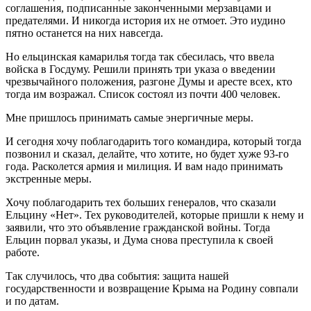
соглашения, подписанные законченными мерзавцами и
предателями. И никогда история их не отмоет. Это иудино
пятно останется на них навсегда.
Но ельцинская камарилья тогда так сбесилась, что ввела
войска в Госдуму. Решили принять три указа о введении
чрезвычайного положения, разгоне Думы и аресте всех, кто
тогда им возражал. Список состоял из почти 400 человек.
Мне пришлось принимать самые энергичные меры.
И сегодня хочу поблагодарить того командира, который тогда
позвонил и сказал, делайте, что хотите, но будет хуже 93-го
года. Расколется армия и милиция. И вам надо принимать
экстренные меры.
Хочу поблагодарить тех больших генералов, что сказали
Ельцину «Нет». Тех руководителей, которые пришли к нему и
заявили, что это объявление гражданской войны. Тогда
Ельцин порвал указы, и Дума снова преступила к своей
работе.
Так случилось, что два события: защита нашей
государственности и возвращение Крыма на Родину совпали
и по датам.