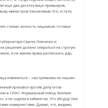
али еще два десятка вице-премьеров,
ьер-министром Касьяновым. Его, кстати,
нее стихии: алчность хищников, готовых
-губернатора Сергея Левченко и
юбое решение должно опираться на строгую
земле, и не имеем права расплескать дар,
яца извиниться – «экстремизма не нашли».
венный произвол против депутатов-
или в СИЗО. Формальный повод: биллинг
, а не сидели в кабинетах. Это абсурд! Уже
атами-коммунистами. Думаю, что, видимо,