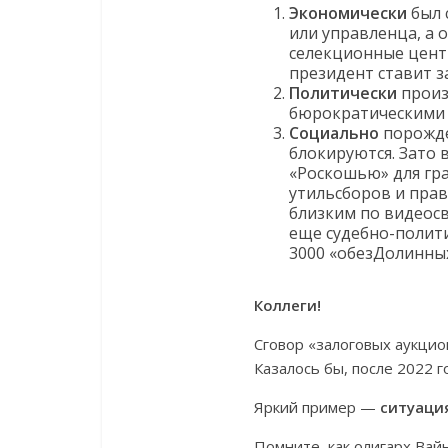
Экономически
был 
или управленца, а 
селекционные центр
президент ставит 
Политически
произ
бюрократическими н
Социально
порожде
блокируются. Зато
«Роскошью» для гр
утильсборов и пра
близким по видеосвя
еще судебно-полити
3000 «обезДолинны
Коллеги!
Сговор «залоговых аукцио
Казалось бы, после 2022 
Яркий пример —
ситуаци
Помните, как олигарх Вай