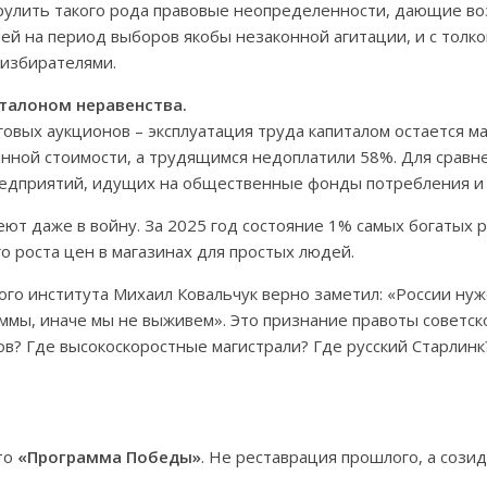
рулить такого рода правовые неопределенности, дающие в
ией на период выборов якобы незаконной агитации, и с толк
 избирателями.
талоном неравенства.
овых аукционов – эксплуатация труда капиталом остается ма
нной стоимости, а трудящимся недоплатили 58%. Для сравне
редприятий, идущих на общественные фонды потребления и
т даже в войну. За 2025 год состояние 1% самых богатых р
о роста цен в магазинах для простых людей.
ого института Михаил Ковальчук верно заметил: «России ну
ммы, иначе мы не выживем». Это признание правоты советско
? Где высокоскоростные магистрали? Где русский Старлинк?
то
«Программа Победы»
. Не реставрация прошлого, а сози