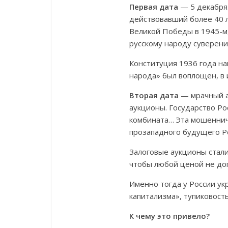
Первая дата
— 5 декабря.
действовавший более 40 л
Великой Победы в 1945-м,
русскому народу суверени
Конституция 1936 года на
народа» был воплощен, в и
Вторая дата
— мрачный ан
аукционы. Государство Ро
комбината… Эта мошеннич
прозападного будущего Ро
Залоговые аукционы стали
чтобы любой ценой не до
Именно тогда у России ук
капитализма», тупиковост
К чему это привело?