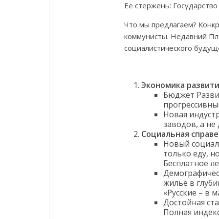
Ее стержень: Государств
Что мы предлагаем? Конкр
коммунисты. Недавний Пл
социалистического будущ
Экономика развити
Бюджет Развит
прогрессивны
Новая индуст
заводов, а не
Социальная справе
Новый социал
только еду, н
Бесплатное ле
Демографичес
жильё в глуби
«Русские – в м
Достойная ста
Полная индек