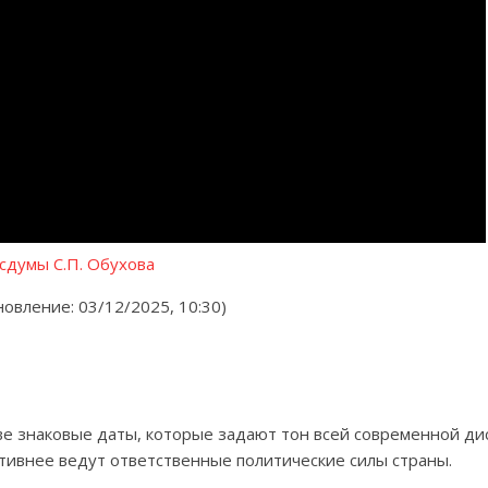
сдумы С.П. Обухова
новление: 03/12/2025, 10:30)
е знаковые даты, которые задают тон всей современной дис
ктивнее ведут ответственные политические силы страны.