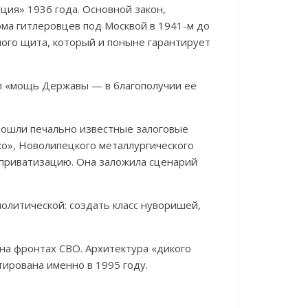
ция» 1936 года. Основной закон,
ома гитлеровцев под Москвой в 1941-м до
ного щита, который и поныне гарантирует
ип «мощь Державы — в благополучии её
прошли печально известные залоговые
ко», Новолипецкого металлургического
 приватизацию. Она заложила сценарий
олитической: создать класс нуворишей,
на фронтах СВО. Архитектура «дикого
тирована именно в 1995 году.