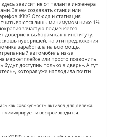
х здесь зависит не от таланта инженера
ами. Зачем создавать станки или
арифов ЖКХ? Отсюда и стагнация:
 отчитываются лишь минимумом ниже 1%.
мократия зачастую подменяется
 доверие к выборам как к институту.
оскошь нуворишей, но эти предложения
номика заработала на всю мощь.
потрепанный автомобиль из-за
на маркетплейсе или просто позвонить
ь будут доступны только в дверь». А тут
тель», которая уже наплодила почти
ась как совокупность активов для дележа.
он мимикрирует и воспроизводится.
нов и КПРФ тогда подняли общественность,