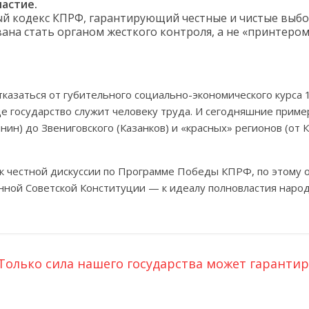
астие.
й кодекс КПРФ, гарантирующий честные и чистые выбо
ана стать органом жесткого контроля, а не «принтером
азаться от губительного социально-экономического курса 
де государство служит человеку труда. И сегодняшние прим
нин) до Звениговского (Казанков) и «красных» регионов (от 
к честной дискуссии по Программе Победы КПРФ, по этому 
нной Советской Конституции — к идеалу полновластия народ
Только сила нашего государства может гаранти