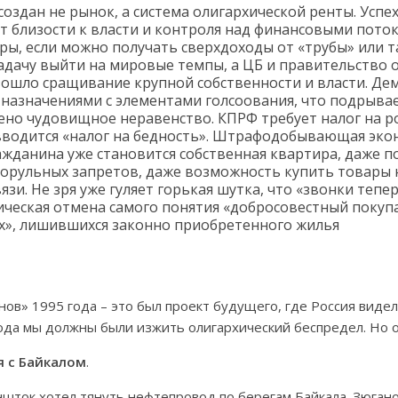
создан не рынок, а система олигархической ренты. Успе
от близости к власти и контроля над финансовыми поток
ы, если можно получать сверхдоходы от «трубы» или т
задачу выйти на мировые темпы, а ЦБ и правительство
ошло сращивание крупной собственности и власти. Де
азначениями с элементами голсоования, что подрывает
но чудовищное неравенство. КПРФ требует налог на р
 вводится «налог на бедность». Штрафодобывающая эко
ажданина уже становится собственная квартира, даже 
ворульных запретов, даже возможность купить товары 
зи. Не зря уже гуляет горькая шутка, что «звонки тепер
ческая отмена самого понятия «добросовестный покупа
х», лишившихся законно приобретенного жилья
нов» 1995 года – это был проект будущего, где Россия видел
года мы должны были изжить олигархический беспредел. Но 
я с Байкалом
.
ншток хотел тянуть нефтепровод по берегам Байкала. Зюга