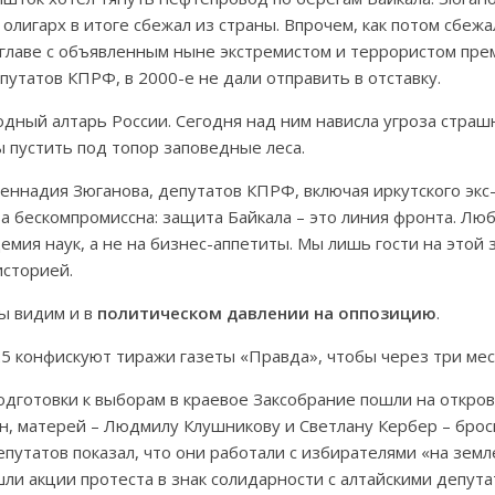
 олигарх в итоге сбежал из страны. Впрочем, как потом сбеж
 главе с объявленным ныне экстремистом и террористом прем
путатов КПРФ, в 2000-е не дали отправить в отставку.
дный алтарь России. Сегодня над ним нависла угроза страш
 пустить под топор заповедные леса.
ннадия Зюганова, депутатов КПРФ, включая иркутского экс
а бескомпромиссна: защита Байкала – это линия фронта. Л
демия наук, а не на бизнес-аппетиты. Мы лишь гости на этой 
историей.
ы видим и в
политическом давлении на оппозицию
.
5 конфискуют тиражи газеты «Правда», чтобы через три мес
подготовки к выборам в краевое Заксобрание пошли на откро
н, матерей – Людмилу Клушникову и Светлану Кербер – брос
утатов показал, что они работали с избирателями «на земле»
шли акции протеста в знак солидарности с алтайскими депут