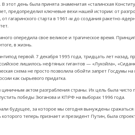
 В этот день была принята знаменитая «сталинская Конститу
ет, предопределил ключевые вехи нашей истории: от разгр
 от гагаринского старта в 1961-м до создания ракетно-ядер
тет.
много опередила свое великое и трагическое время. Принц
тоге, в жизнь.
типод первой. 7 декабря 1995 года, тридцать лет назад, 
ссийское лишилось нефтяных гигантов — «Лукойла», «Сидан
еская схема не просто позволила обойти запрет Госдумы на
ссии как сырьевого придатка.
 циничным актом разграбления страны. Их цель была чисто п
пустить победы Зюганова и КПРФ на выборах 1996 года.
рали будущее, за которое мы сегодня вынуждены сражаться 
ь которого теперь признает и президент Путин, была спроек