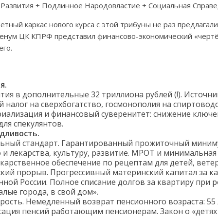
о Развития + Подлинное Народовластие + Социальная Справе
етный каркас нового курса с этой трибуны не раз предлагали
енум ЦК КПРФ представил финансово-экономический «чертё
его.
я.
ия в дополнительные 32 триллиона рублей (!). Источн
й налог на сверхбогатство, госмонополия на спиртово
риализация и финансовый суверенитет: снижение ключе
 для спекулянтов.
дливость.
ьный стандарт. Гарантированный прожиточный минимум
о и лекарства, культуру, развитие. МРОТ и минимальная
карственное обеспечение по рецептам для детей, вете
кий прорыв. Прогрессивный материнский капитал за ка
нной России. Полное списание долгов за квартиру при 
алые города, в свой дом».
рость. Немедленный возврат пенсионного возраста: 55 
сация пенсий работающим пенсионерам. Закон о «детях