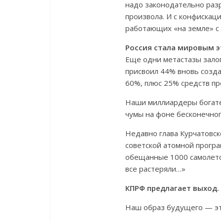
надо законодательно раз
произвола. И с конфискац
работающих «на земле» с
Россия стала мировым э
Еще одни метастазы залог
присвоил 44% вновь созда
60%, плюс 25% средств п
Наши миллиардеры богатею
чумы на фоне бесконечног
Недавно глава Курчатовск
советской атомной програ
обещанные 1000 самолетов
все растеряли…»
КПРФ предлагает выход.
Наш образ будущего — э