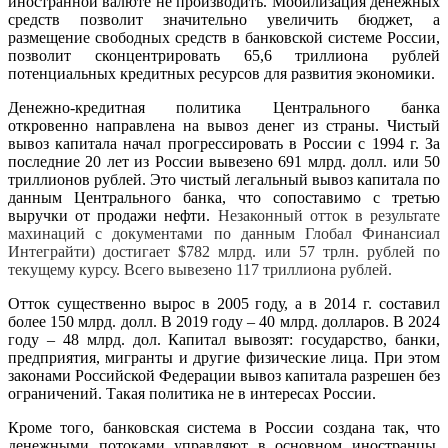
иностранной валюте не производить. Мобилизация денежных
средств позволит значительно увеличить бюджет, а
размещение свободных средств в банковской системе России,
позволит сконцентрировать 65,6 триллиона рублей
потенциальных кредитных ресурсов для развития экономики.
Денежно-кредитная политика Центрального банка
откровенно направлена на вывоз денег из страны. Чистый
вывоз капитала начал прогрессировать в России с 1994 г.
За
последние 20 лет из России вывезено 691 млрд. долл. или 50
триллионов рублей. Это чистый легальный вывоз капитала по
данным Центрального банка, что сопоставимо с третью
выручки от продажи нефти.
Незаконный отток в результате
махинаций с документами по данным Глобал Финансиал
Интеграйти) достигает $782 млрд. или 57 трлн. рублей по
текущему курсу. Всего вывезено 117 триллиона рублей.
Отток существенно вырос в 2005 году, а в 2014 г. составил
более 150 млрд. долл. В 2019 году – 40 млрд. долларов. В 2024
году – 48 млрд. дол. Капитал вывозят: государство, банки,
предприятия, мигранты и другие физические лица. При этом
законами Российской Федерации вывоз капитала разрешен без
ограничений. Такая политика не в интересах России.
Кроме того, банковская система в России создана так, что
денежными потоками управляют в основном иностранцы,