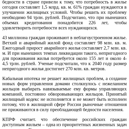
бедности в стране привели к тому, что потребность в жилье
сегодня составляет 1,5 млрд. кв. м. 61% граждан нуждаются в
улучшении жилищных условий. Чтобы решить их проблему
необходимо 94 трлн. рублей. Подсчитано, что при нынешних
объемах кредитования понадобится 226 лет, чтобы
удовлетворить потребности всех нуждающихся.
43 миллиона граждан проживают в неблагоустроенном жилье.
Ветхий и аварийный жилой фонд составляет 98 млн. кв. м.
Ежегодный прирост аварийного жилья составляет 2,7 млн. кв.
м. И при нынешних темпах ликвидации такого, непригодного
для проживания жилья потребуется около 155 лет и около 4-
4,5 трлн. рублей. Ученые подсчитали, что к 2040 году размер
непригодного жилья достигнет 270 млн. кв. метров.
Кабальная ипотека не решает жилищных проблем, а создание
новых форм управления домами столкнулось с нежеланием
жильцов выбирать навязываемые ему формы управляющих
компаний, постоянно обворовывающих жильцов. Принятый
жилищный кодекс не исполняется и не может быть исполнен
потому, что в жилищной сфере России рыночные отношения
не приживаются в силу преобладающей бедности населения.
КПРФ считает. что обеспечение российских граждан
доступным жильем – одна из приоритетных жизненных задач