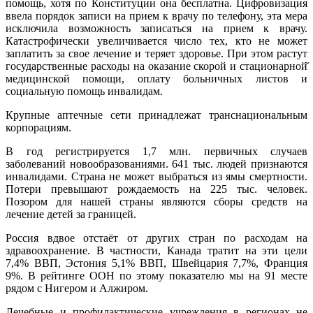
помощь, хотя по Конституции она бесплатна. Цифровизация
ввела порядок записи на прием к врачу по телефону, эта мера
исключила возможность записаться на прием к врачу.
Катастрофически увеличивается число тех, кто не может
заплатить за свое лечение и теряет здоровье. При этом растут
государственные расходы на оказание скорой и стационарной̆
медицинской помощи, оплату больничных листов и
социальную помощь инвалидам.
Крупные аптечные сети принадлежат транснациональным
корпорациям.
В год регистрируется 1,7 млн. первичных случаев
заболеваний новообразованиями. 641 тыс. людей признаются
инвалидами. Страна не может выбраться из ямы смертности.
Потери превышают рождаемость на 225 тыс. человек.
Позором для нашей страны являются сборы средств на
лечение детей за границей.
Россия вдвое отстаёт от других стран по расходам на
здравоохранение. В частности, Канада тратит на эти цели
7,4% ВВП, Эстония 5,1% ВВП, Швейцария 7,7%, Франция
9%. В рейтинге ООН по этому показателю мы на 91 месте
рядом с Нигером и Алжиром.
Лечебные и профилактические учреждения в регионах не