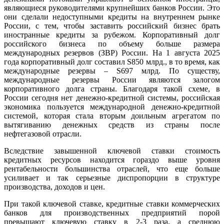
являющиеся руководителями крупнейших банков России. Это
они сделали недоступными кредиты на внутреннем рынке
России, с тем, чтобы заставить российский бизнес брать
иностранные кредиты за рубежом. Корпоративный долг
российского бизнеса по объему больше размера
международных резервов (ЗВР) России. На 1 августа 2025
года корпоративный долг составил S850 млрд., в то время, как
международные резервы – S697 млрд. По существу,
международные резервы России являются залогом
корпоративного долга страны. Благодаря такой схеме, в
России сегодня нет денежно-кредитной системы, российская
экономика пользуется международной денежно-кредитной
системой, которая стала вторым доильным агрегатом по
вытягиванию денежных средств из страны после
нефтегазовой отрасли.
Вследствие завышенной ключевой ставки стоимость
кредитных ресурсов находится гораздо выше уровня
рентабельности большинства отраслей, что еще больше
усиливает и так серьезные диспропорции в структуре
производства, доходов и цен.
При такой ключевой ставке, кредитные ставки коммерческих
банков для производственных предприятий порой
превышают ключевую ставку в 2-3 раза, а среднюю