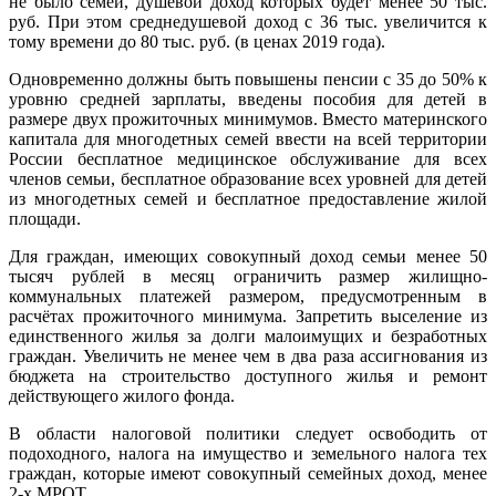
не было семей, душевой доход которых будет менее 50 тыс.
руб. При этом среднедушевой доход с 36 тыс. увеличится к
тому времени до 80 тыс. руб. (в ценах 2019 года).
Одновременно должны быть повышены пенсии с 35 до 50% к
уровню средней зарплаты, введены пособия для детей в
размере двух прожиточных минимумов. Вместо материнского
капитала для многодетных семей ввести на всей территории
России бесплатное медицинское обслуживание для всех
членов семьи, бесплатное образование всех уровней для детей
из многодетных семей и бесплатное предоставление жилой
площади.
Для граждан, имеющих совокупный доход семьи менее 50
тысяч рублей в месяц ограничить размер жилищно-
коммунальных платежей размером, предусмотренным в
расчётах прожиточного минимума. Запретить выселение из
единственного жилья за долги малоимущих и безработных
граждан. Увеличить не менее чем в два раза ассигнования из
бюджета на строительство доступного жилья и ремонт
действующего жилого фонда.
В области налоговой политики следует освободить от
подоходного, налога на имущество и земельного налога тех
граждан, которые имеют совокупный семейных доход, менее
2-х МРОТ.