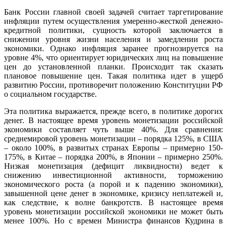
Банк России главной своей задачей считает таргетирование
инфляции путем осуществления умеренно-жесткой денежно-
кредитной политики, сущность которой заключается в
снижении уровня жизни населения и замедлении роста
экономики. Однако инфляция заранее прогнозируется на
уровне 4%, что ориентирует юридических лиц на повышение
цен до установленной планки. Происходит так сказать
плановое повышение цен. Такая политика идет в ущерб
развитию России, противоречит положению Конституции РФ
о социальном государстве.
Эта политика выражается, прежде всего, в политике дорогих
денег. В настоящее время уровень монетизации российской
экономики составляет чуть выше 40%. Для сравнения:
среднемировой уровень монетизации
– порядка
125%,
в США
– около 100%, в р
азвитых странах Европы – примерно 150-
175%,
в Китае – порядка 200%, в Японии – примерно 250%.
Низкая монетизация (дефицит ликвидности) ведет к
снижению инвестиционной активности, торможению
экономического роста (а порой и к падению экономики),
завышенной цене денег в экономике, кризису неплатежей и,
как следствие, к волне банкротств. В настоящее время
уровень монетизации российской экономики не может быть
менее 100%. Но с времен Министра финансов Кудрина в