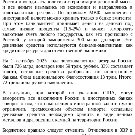
России проводилась политика стерилизации денежной массы
и все деньги изымались из экономики и направлялись в
золотвалютные резервы. По правилам МВФ накопления в
иностранной валюте можно хранить только в банке эмитента.
При этом банк-эмитент принимает деньги на депозит под
самые низкие проценты (1,5-2%) и может заморозить
валютные счета любого государства, как это произошло с
Россией, у которой заморожены 300 млрд. долларов. Эти
денежные средства используются банками-эмитентами как
кредитные ресурсы для отечественной экономики.
На 1 сентября 2025 года золотовалютные резервы России
были 726 млрд. долларов или 59 трлн. рублей. 33% составляет
золото, остальные средства разбросаны по иностранным
банкам. Фонд национального благосостояния 13 трлн. Итого:
72 триллиона рублей накоплений.
В ситуации, при которой по указанию США, могут
заморозить все накопления России в иностранных банках
говорит о том, что накопления в иностранной валюте нужно
ограничить трехмесячным объемом импорта, остальные
денежные средства необходимо хранить в виде ценных
металлов и драгоценных камней на территории России.
Бюджетное правило следует отменить. Отчисления в ЗВР в