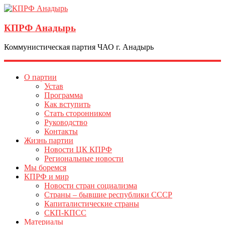
КПРФ Анадырь
Коммунистическая партия ЧАО г. Анадырь
О партии
Устав
Программа
Как вступить
Стать сторонником
Руководство
Контакты
Жизнь партии
Новости ЦК КПРФ
Региональные новости
Мы боремся
КПРФ и мир
Новости стран социализма
Страны – бывшие республики СССР
Капиталистические страны
СКП-КПСС
Материалы