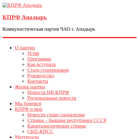
КПРФ Анадырь
Коммунистическая партия ЧАО г. Анадырь
О партии
Устав
Программа
Как вступить
Стать сторонником
Руководство
Контакты
Жизнь партии
Новости ЦК КПРФ
Региональные новости
Мы боремся
КПРФ и мир
Новости стран социализма
Страны – бывшие республики СССР
Капиталистические страны
СКП-КПСС
Материалы