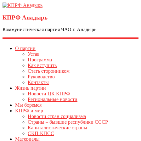
КПРФ Анадырь
Коммунистическая партия ЧАО г. Анадырь
О партии
Устав
Программа
Как вступить
Стать сторонником
Руководство
Контакты
Жизнь партии
Новости ЦК КПРФ
Региональные новости
Мы боремся
КПРФ и мир
Новости стран социализма
Страны – бывшие республики СССР
Капиталистические страны
СКП-КПСС
Материалы