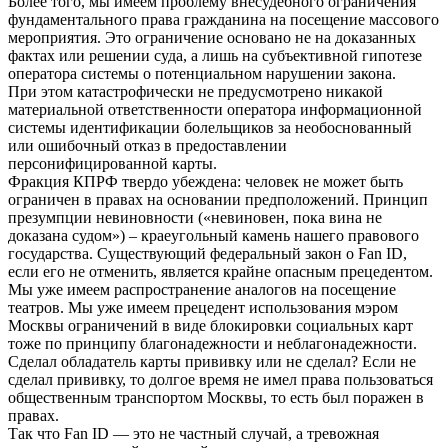
Более того, мы имеем проблему внесудебного ограничения
фундаментального права гражданина на посещение массового
мероприятия. Это ограничение основано не на доказанных
фактах или решении суда, а лишь на субъективной гипотезе
оператора системы о потенциальном нарушении закона.
При этом катастрофически не предусмотрено никакой
материальной ответственности оператора информационной
системы идентификации болельщиков за необоснованный
или ошибочный отказ в предоставлении
персонифицированной карты.
Фракция КПРФ твердо убеждена: человек не может быть
ограничен в правах на основании предположений. Принцип
презумпции невиновности («невиновен, пока вина не
доказана судом») – краеугольный камень нашего правового
государства. Существующий федеральный закон о Fan ID,
если его не отменить, является крайне опасным прецедентом.
Мы уже имеем распространение аналогов на посещение
театров. Мы уже имеем прецедент использования мэром
Москвы ограничений в виде блокировки социальных карт
тоже по принципу благонадежности и неблагонадежности.
Сделал обладатель карты прививку или не сделал? Если не
сделал прививку, то долгое время не имел права пользоваться
общественным транспортом Москвы, то есть был поражен в
правах.
Так что Fan ID — это не частный случай, а тревожная