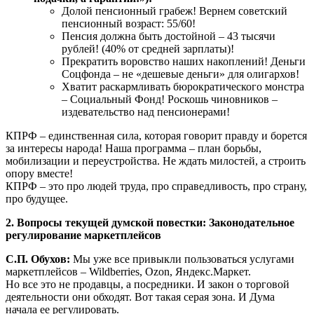
Долой пенсионный грабеж! Вернем советский
пенсионный возраст: 55/60!
Пенсия должна быть достойной – 43 тысячи
рублей! (40% от средней зарплаты)!
Прекратить воровство наших накоплений! Деньги
Соцфонда – не «дешевые деньги» для олигархов!
Хватит раскармливать бюрократического монстра
– Социальный Фонд! Роскошь чиновников –
издевательство над пенсионерами!
КПРФ – единственная сила, которая говорит правду и борется
за интересы народа! Наша программа – план борьбы,
мобилизации и переустройства. Не ждать милостей, а строить
опору вместе!
КПРФ – это про людей труда, про справедливость, про страну,
про будущее.
2. Вопросы текущей думской повестки: Законодательное
регулирование маркетплейсов
С.П. Обухов:
Мы уже все привыкли пользоваться услугами
маркетплейсов – Wildberries, Ozon, Яндекс.Маркет.
Но все это не продавцы, а посредники. И закон о торговой
деятельности они обходят. Вот такая серая зона. И Дума
начала ее регулировать.