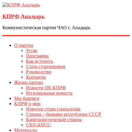
КПРФ Анадырь
Коммунистическая партия ЧАО г. Анадырь
О партии
Устав
Программа
Как вступить
Стать сторонником
Руководство
Контакты
Жизнь партии
Новости ЦК КПРФ
Региональные новости
Мы боремся
КПРФ и мир
Новости стран социализма
Страны – бывшие республики СССР
Капиталистические страны
СКП-КПСС
Материалы