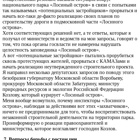
национального парка «Лосиный остров» в связи с попытками
так называемых «потенциальных застройщиков» прорваться и
начать все-таки де-факто реализацию своих планов по
строительству дороги в подмосковной части «Лосиного
острова».
Хотя соответствующих решений нет, а те ответы, которые я
получал от министерств и ведомств на мои запросы, говорят о
том, что пока органы госвласти не намерены нарушать
целостность заповедника «Лосиный остров».
А вот «потенциальные застройщики» пытались прорубиться
сквозь протестующих жителей, прорваться с КАМАЗами и
начать реализацию неутвержденного строительного проекта.
Я направил несколько депутатских запросов по поводу этого
безобразия губернатору Московской области Воробьеву,
прокурору Московской области Забатурину, министру
природных ресурсов и экологии Российской Федерации
Козлову, который курирует «Лосиный остров».
Меня вообще возмутило, почему инспекторы «Лосиного
острова», наблюдая за действиями вот этих «захватчиков»,
ничего не предпринимали для того, чтобы воспрепятствовать
незаконной строительной деятельности на территории парка.
Проинформирую о реакции правоохранителей и
министерства, которое возглавляет господин Козлов.
7. Вопросы борьбы с ростом цен