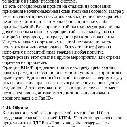
тенденция в нашей правовой системе.
То есть сегодня нельзя пройти на стадион на основании
признания неблагонадежным сомнительным образом, завтра у
тебя отменяют проезд по социальной карте, послезавтра тебя
не допускают в театр – тоже на основании каких-либо
предположений. Расширение этой логики регулирования на
другие сферы массовых мероприятий – реальная угроза, о
которой предупреждают граждане и различные эксперты.
И здесь у наших спортивных властей нет даже попыток
поискать какой-то компромисс. Без учета этого фактора
неприятия и гарантий прав граждан любая попытка
тиражировать этот опыт на другие мероприятия или страны
обречена на проблемы.
Фракция КПРФ предлагает пойти навстречу требованиям
наших граждан и восстановить конституционные принципы
правосудия. Единственный способ это сделать – вернуть суду
исключительное право налагать ограничения на посещение
стадионов. А это возможно только в одном случае – отмене
несправедливого, антиконституционного и социально
вредного закона о Fan ID».
С.П. Обухов:
К сожалению, мой законопроект об отмене Fan ID был
поддержан только фракцией КПРФ. Частично проголосовали
представители ЛДПР и «Новых людей», воздержалась