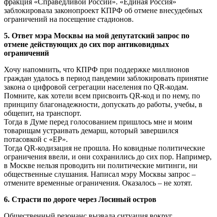
фракция «Справедливой России». «Единая Россия»
заблокировала законопроект КПРФ об отмене внесудебных
ограничений на посещение стадионов.
5. Ответ мэра Москвы на мой депутатский запрос по
отмене действующих до сих пор антиковидных
ограничений
Хочу напомнить, что КПРФ при поддержке миллионов
граждан удалось в период пандемии заблокировать принятие
закона о цифровой сегрегации населения по QR-кодам.
Помните, как хотели всем присвоить QR-код и по нему, по
принципу благонадежности, допускать до работы, учебы, в
общепит, на транспорт.
Тогда в Думе перед голосованием пришлось мне и моим
товарищам устраивать демарш, который завершился
потасовкой с «ЕР».
Тогда QR-кодизация не прошла. Но ковидные политические
ограничения ввели, и они сохранились до сих пор. Например,
в Москве нельзя проводить ни политические митинги, ни
общественные слушания. Написал мэру Москвы запрос –
отмените временные ограничения. Оказалось – не хотят.
6. Страсти по дороге через Лосиный остров
Общественный резонанс вызвала ситуация вокруг