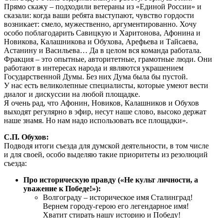
Прямо скажу – подходили ветераны из «Единой России» и
сказали: когда ваши ребята выступают, чувство гордости
возникает: смело, мужественно, аргументированно. Хочу
особо поблагодарить Савицкую и Харитонова, Афонина и
Новикова, Калашникова и Обухова, Арефьева и Тайсаева,
Астанину и Васильева… Да в целом вся команда работала.
Фракция – это опытные, авторитетные, грамотные люди. Они
работают в интересах народа и являются украшением
Государственной Думы. Без них Дума была бы пустой.
У нас есть великолепные специалисты, которые умеют вести
диалог и дискуссии на любой площадке.
Я очень рад, что Афонин, Новиков, Калашников и Обухов
выходят регулярно в эфир, несут наше слово, высоко держат
наше знамя. Но нам надо использовать все площадки».
С.П. Обухов:
Подводя итоги съезда для думской деятельности, в том числе
и для своей, особо выделяю такие приоритеты из резолюций
съезда:
Про историческую правду («Не культ личности, а
уважение к Победе!»):
Волгограду – историческое имя Сталинград!
Вернем городу-герою его легендарное имя!
Хватит стирать нашу историю и Победу!