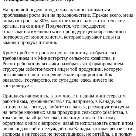
На прошлой неделе продолжал активно заниматься
проблемами роста цен на продовольствие. Прежде всего, меня
возмутил рост на 30%, как отчитались нам статистические
органы, на свинину. Получается, что государство
отказывается вмешиваться в процедуру ценообразования и
потворствует монополистам, которые вздувают цены на
важный продукт питания.
Кроме проблем с ростом цен на свинину, я обратился с
требованием и к Министерству сельского хозяйства, и
Роспотребнадзору все-таки разобраться с формированием
структуры себестоимости яиц и той продукции, которую
поставляют наши птицеводческие предприятия. Как
оказалось, государство, по сути дела, здесь ничего не
контролирует.
Пришлось напомнить, в том числе и нашим министерским
работникам, руководителям, что, например, в Канаде, на
которую вы, господа, любите ссылаться, регулируются цены
на четыре ключевых вида продукции сельского хозяйства, в
том числе, на яйца, молоко, пшеницу и мясо. Поэтому
обратился к ним с запросом: давайте использовать опыт, в том
числе недалекой и не чуждой нам Канады, которая решает эти
вопросы в интересах не перекупщиков, не ритейла, а в пользу