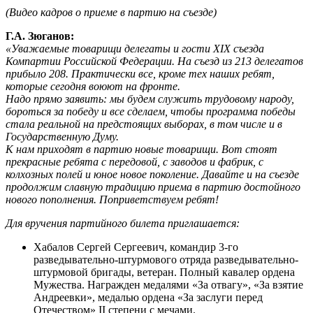
(Видео кадров о приеме в партию на съезде)
Г.А. Зюганов:
«Уважаемые товарищи делегаты и гости XIX съезда
Компартии Российской Федерации. На съезд из 213 делегатов
прибыло 208. Практически все, кроме тех наших ребят,
которые сегодня воюют на фронте.
Надо прямо заявить: мы будем служить трудовому народу,
бороться за победу и все сделаем, чтобы программа победы
стала реальной на предстоящих выборах, в том числе и в
Государственную Думу.
К нам приходят в партию новые товарищи. Вот стоят
прекрасные ребята с передовой, с заводов и фабрик, с
колхозных полей и юное новое поколение. Давайте и на съезде
продолжим славную традицию приема в партию достойного
нового пополнения. Поприветствуем ребят!
Для вручения партийного билета приглашается:
Хабалов Сергей Сергеевич, командир 3-го
разведывательно-штурмового отряда разведывательно-
штурмовой бригады, ветеран. Полный кавалер ордена
Мужества. Награжден медалями «За отвагу», «За взятие
Андреевки», медалью ордена «За заслуги перед
Отечеством» II степени с мечами.