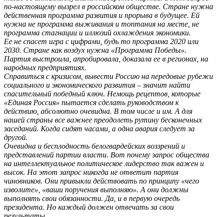
по-настоящему вызрел в российском обществе. Стране нужна
действенная программа развития и прорыва в будущее. Ей
нужна не программа выживания и топтания на месте, не
программа стагнации и иллюзий охлаждения экономики.
Ее не спасет игра с цифрами, будь то программа 2020 или
2030. Стране как воздух нужна «Программа Победы».
Партия выстроила, апробировала, доказала ее в регионах, на
народных предприятиях.
Справиться с кризисом, вывести Россию на передовые рубежи
социального и экономического развития – значит найти
спасительный победный ключ. Немощь рецептов, которые
«Единая Россия» пытается сделать руководством к
действию, абсолютно очевидна. В том числе и им. А для
нашей страны все важнее преодолеть рутину бесконечных
заседаний. Когда сидят часами, а одна авария следует за
другой.
Очевидна и бесплодность белогвардейских воззрений и
представлений партии власти. Вот почему запрос общества
на интеллектуальное политическое лидерство так важен и
высок. На этот запрос никогда не ответит партия
чиновников. Они привыкли действовать по принципу «чего
изволите», «ваши поручения выполняю». А они должны
выполнять свои обязанности. Да, и в первую очередь
президента. Но каждый должен отвечать за свои
результаты.