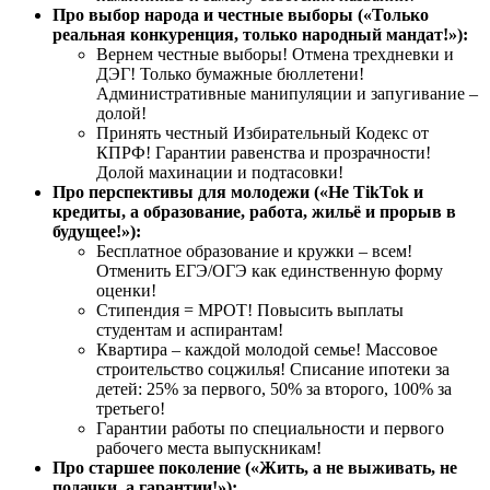
Про выбор народа и честные выборы («Только
реальная конкуренция, только народный мандат!»):
Вернем честные выборы! Отмена трехдневки и
ДЭГ! Только бумажные бюллетени!
Административные манипуляции и запугивание –
долой!
Принять честный Избирательный Кодекс от
КПРФ! Гарантии равенства и прозрачности!
Долой махинации и подтасовки!
Про перспективы для молодежи («Не TikTok и
кредиты, а образование, работа, жильё и прорыв в
будущее!»):
Бесплатное образование и кружки – всем!
Отменить ЕГЭ/ОГЭ как единственную форму
оценки!
Стипендия = МРОТ! Повысить выплаты
студентам и аспирантам!
Квартира – каждой молодой семье! Массовое
строительство соцжилья! Списание ипотеки за
детей: 25% за первого, 50% за второго, 100% за
третьего!
Гарантии работы по специальности и первого
рабочего места выпускникам!
Про старшее поколение («Жить, а не выживать, не
подачки, а гарантии!»):