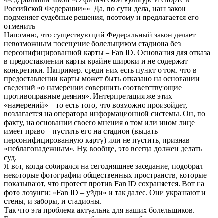
Российской Федерации»». Да, по сути дела, наш закон
подменяет судебные решения, поэтому и предлагается его
отменить.
Напомню, что существующий Федеральный закон делает
невозможным посещение болельщиком стадиона без
персонифицированной карты – Fan ID. Основания для отказа
в предоставлении карты крайне широки и не содержат
конкретики. Например, среди них есть пункт о том, что в
предоставлении карты может быть отказано на основании
сведений «о намерении совершить соответствующие
противоправные деяния». Интерпретация же этих
«намерений» – то есть того, что возможно произойдет,
возлагается на оператора информационной системы. Он, по
факту, на основании своего мнения о том или ином лице
имеет право – пустить его на стадион (выдать
персонифицированную карту) или не пустить, признав
«неблагонадежным». Ну, вообще, это всегда должен делать
суд.
Я вот, когда собирался на сегодняшнее заседание, подобрал
некоторые фотографии общественных пространств, которые
показывают, что протест против Fan ID сохраняется. Вот на
фото лозунги: «Fan ID – уйди» и так далее. Они украшают и
стены, и заборы, и стадионы.
Так что эта проблема актуальна для наших болельщиков.