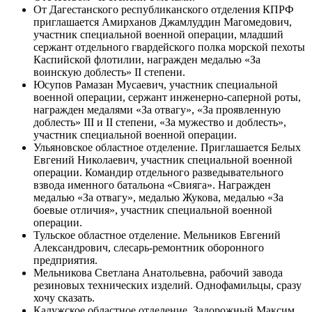
От Дагестанского республиканского отделения КПРФ
приглашается Амирханов Джамлуддин Магомедович,
участник специальной военной операции, младший
сержант отдельного гвардейского полка морской пехоты
Каспийской флотилии, награжден медалью «За
воинскую доблесть» II степени.
Юсупов Рамазан Мусаевич, участник специальной
военной операции, сержант инженерно-саперной роты,
награжден медалями «За отвагу», «За проявленную
доблесть» III и II степени, «За мужество и доблесть»,
участник специальной военной операции.
Ульяновское областное отделение. Приглашается Белых
Евгений Николаевич, участник специальной военной
операции. Командир отдельного разведывательного
взвода именного батальона «Свияга». Награжден
медалью «За отвагу», медалью Жукова, медалью «За
боевые отличия», участник специальной военной
операции.
Тульское областное отделение. Мельников Евгений
Александрович, слесарь-ремонтник оборонного
предприятия.
Мельникова Светлана Анатольевна, рабочий завода
резиновых технических изделий. Однофамильцы, сразу
хочу сказать.
Калужское областное отделение. Задорожный Максим