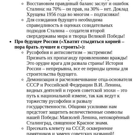
Восстановим правдивый баланс заслуг и ошибок
Сталина: на 70% – он прав, на 30% – нет. Доклад
Хрущева 1956 года во многом – подтасовки!
Для созидания будущего необходима
справедливость в оценках созидательных
подходов Сталина – создателя второй
сверхдержавы мира и творца Великой Победы!
Про будущее России («Хватит стыдиться корней –
пора брать лучшее и строить!»):
Русофобия и антисоветизм – экстремизм!
Признать их пропаганду проявлениями вражды!
Это орудие врага для развала страны! История
России – непрерывна, все ее периоды ценны для
строительства будущего.
Демонизация и расчеловечивание отца-основателя
СССР и Российской Федерации В.И. Ленина,
видных деятелей и героев советской эпохи – это
путь к национальной измене, так как ведут к
торжеству русофобии и развалу
государственности. Общими усилиями нам
предстоит защитить величественные символы
нашей Победы: Мавзолей Ленина, непокорённый
Сталинград, священное Красное знамя.
Пресекать клевету на СССР, осквернение
памятников и замену советских названий!