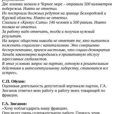
Две лоханки загнали в Черное море – отравили 500 километров
побережья. Никто не ответил.
Не построили должных редутов на границе Белгородской и
Курской области. Никто не ответил.
Спалили в «Крокус-Сити» 146 человек и 500 ранили. Никто
толком не ответил.
За работу надо отвечать, тогда и получим нужный
результат.
На запрос общества никогда не ответят те, кто пытается
поженить социализм с капитализмом. Это совершенно
бесперспективно, причем настолько, что социал-демократия
Запада закономерно выродилась в примитивную обслугу
агрессивных глобалистов.
В этих условиях запрос на партию, готовую к решительным
действиям и интеллектуальному лидерству, становится все
острее».
С.П. Обухов:
Оценивая деятельность депутатской вертикали партии, Г.А.
Зюганов отметил мою работу и работу моих товарищей по
фракции.
Г.А. Зюганов:
«Хочу поблагодарить нашу фракцию.
Они ведут очень содержательную работу. Горжусь этим.