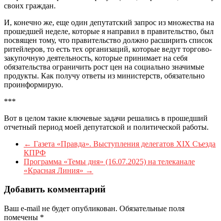
своих граждан.
И, конечно же, еще один депутатский запрос из множества на
прошедшей неделе, которые я направил в правительство, был
посвящен тому, что правительство должно расширить список
ритейлеров, то есть тех организаций, которые ведут торгово-
закупочную деятельность, которые принимает на себя
обязательства ограничить рост цен на социально значимые
продукты. Как получу ответы из министерств, обязательно
проинформирую.
***
Вот в целом такие ключевые задачи решались в прошедший
отчетный период моей депутатской и политической работы.
←
Газета «Правда». Выступления делегатов XIX Cъезда
КПРФ
Программа «Темы дня» (16.07.2025) на телеканале
«Красная Линия»
→
Добавить комментарий
Ваш e-mail не будет опубликован.
Обязательные поля
помечены
*