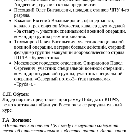
Андреевич, грузчик склада предприятия.
Песоцкий Олег Витальевич, наладчик станков ЧПУ 4-го
разряда.
Бажанов Евгений Владимирович, офицер запаса,
кавалер трех орденов Мужества, кавалер двух медалей
«За отвагу», участник специальной военной операции,
командир группы разминирования.
Тихомиров Павел Васильевич, участник специальной
военной операции, ветеран боевых действий, старший
фельдшер группы эвакуации добровольческого отряда
ППЛА «Буревестник».
Московское городское отделение. Спиридонов Павел
Сергеевич, участник специальной военной операции,
командир штурмовой группы, участник специальной
операции «Северный поток-3» (так называемая
«Труба»).»
С.П. Обухов:
Лидер партии, представляя программу Победы от КПРФ,
резко критиковал «Единую Россию» за ее разрушительный
курс.
Г.А. Зюганов:
«Политический отчет ЦК съезду не случайно содержит
тезис об интеллектуальном лидерстве партии. Этот запрос