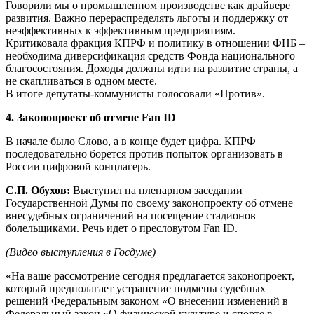
Говорили мы о промышленном производстве как драйвере
развития. Важно перераспределять льготы и поддержку от
неэффективных к эффективным предприятиям.
Критиковала фракция КПРФ и политику в отношении ФНБ –
необходима диверсификация средств Фонда национального
благосостояния. Доходы должны идти на развитие страны, а
не скапливаться в одном месте.
В итоге депутаты-коммунисты голосовали «Против».
4. Законопроект об отмене Fan ID
В начале было Слово, а в конце будет цифра. КПРФ
последовательно борется против попыток организовать в
России цифровой концлагерь.
С.П. Обухов:
Выступил на пленарном заседании
Государственной Думы по своему законопроекту об отмене
внесудебных ограничений на посещение стадионов
болельщиками. Речь идет о пресловутом Fan ID.
(Видео выступления в Госдуме)
«На ваше рассмотрение сегодня предлагается законопроект,
который предполагает устранение подмены судебных
решений Федеральным законом «О внесении изменений в
Федеральный закон «О физической культуре и спорте в