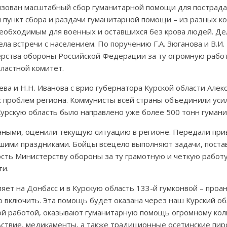
зован масштабный сбор гуманитарной помощи для пострада
 пункт сбора и раздачи гуманитарной помощи – из разных ко
обходимым для военных и оставшихся без крова людей. Дел
а встречи с населением. По поручению Г.А. Зюганова и В.И. 
рства обороны Российской Федерации за ту огромную работ
ластной комитет.
саева и Н.Н. Иванова с врио губернатора Курской области А
 проблем региона. Коммунисты всей страны объединили уси
урскую область было направлено уже более 500 тонн гумани
нными, оценили текущую ситуацию в регионе. Передали приве
шими праздниками. Бойцы всецело выполняют задачи, пос
сть Министерству обороны за ту грамотную и четкую работу,
ти.
яет на Донбасс и в Курскую область 133-й гумконвой – проан
о включить. Эта помощь будет оказана через наш Курский о
той работой, оказывают гуманитарную помощь огромному ко
твие, медикаменты, а также традиционные осетинские пиро