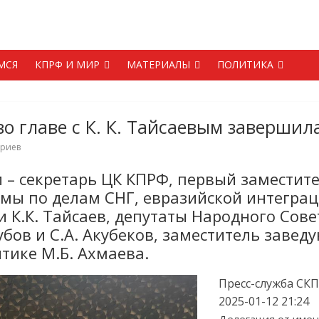
МСЯ
КПРФ И МИР
МАТЕРИАЛЫ
ПОЛИТИКА
о главе с К. К. Тайсаевым завершил
ариев
и – секретарь ЦК КПРФ, первый заместит
мы по делам СНГ, евразийской интеграц
 К.К. Тайсаев, депутаты Народного Сов
убов и С.А. Акубеков, заместитель заве
тике М.Б. Ахмаева.
Пресс-служба СК
2025-01-12 21:24