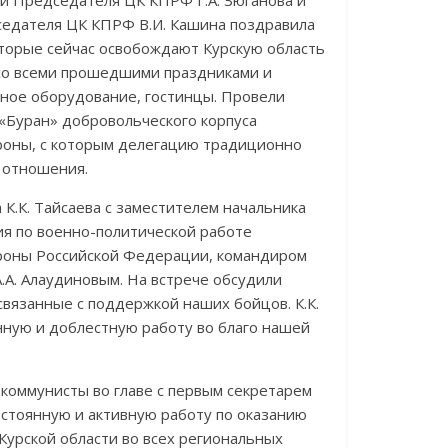
и Председателя ЦК КПРФ Г.А. Зюганова и
седателя ЦК КПРФ В.И. Кашина поздравила
торые сейчас освобождают Курскую область
со всеми прошедшими праздниками и
ное оборудование, гостинцы. Провели
 «Буран» добровольческого корпуса
роны, с которым делегацию традиционно
 отношения.
 К.К. Тайсаева с заместителем начальника
ия по военно-политической работе
роны Российской Федерации, командиром
А.А. Алаудиновым. На встрече обсудили
связанные с поддержкой наших бойцов. К.К.
енную и доблестную работу во благо нашей
 коммунисты во главе с первым секретарем
стоянную и активную работу по оказанию
урской области во всех региональных