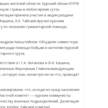
вших жителей области. Курский обком КПРФ
нцов страны в любое время суток
егация приняла участие в акции раздачи
Кашина, К.К. Тайсаев вручил курским
у по оказанию гуманитарной помощи,
лександром Хинштейном. Обсудили совместную
лия ради помощи бойцам и жителям Курской
тарного груза.
тствия от Г.А. Зюганова и В.И. Кашина,
тавленные Верховным Главнокомандующим.
 которую они, несмотря ни на что, проводят
ализировали, что, исходя из нужд населения
бластной комитет — курские коммунисты
личеству военных подразделений. Делегация
ги. Казбек Тайсаев отметил: