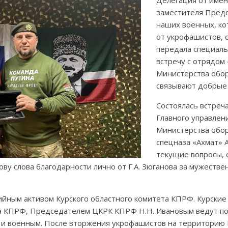
Делегация от имен
заместителя Пред
наших военных, ко
от укрофашистов, 
передала специаль
встречу с отрядом
Министерства обо
связывают добрые
Состоялась встреча
Главного управлен
Министерства обо
спецназа «Ахмат» 
текущие вопросы, 
ову слова благодарности лично от Г.А. Зюганова за мужеств
ийным активом Курского областного комитета КПРФ. Курские
та КПРФ, Председателем ЦКРК КПРФ Н.Н. Ивановым ведут по
и военным. После вторжения укрофашистов на территорию К