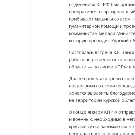
отделениях КПРФ был органи
превратился в сортировочный
прибывают машины со всем не
гуманитарной помощи и провел
коммунистам медали Министе
которую проводит Курский об
Состоялась встреча К.К. Тай
работу по решению ключевых
области — по линии КПРФ в К
Далее провели встречи с вое
поздравили со всеми прошед
Хочется выразить благодарно
на территории Курской облас
В конце января КПРФ отправл
и военных, необходимо в нег
круглые сутки занимаютая э
передала военным продовольс