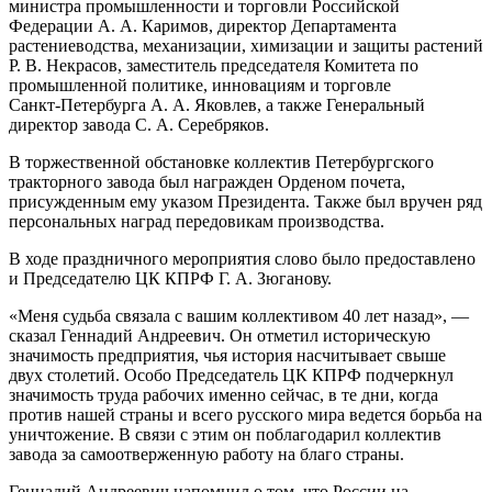
министра промышленности и торговли Российской
Федерации А. А. Каримов, директор Департамента
растениеводства, механизации, химизации и защиты растений
Р. В. Некрасов, заместитель председателя Комитета по
промышленной политике, инновациям и торговле
Санкт‑Петербурга А. А. Яковлев, а также Генеральный
директор завода С. А. Серебряков.
В торжественной обстановке коллектив Петербургского
тракторного завода был награжден Орденом почета,
присужденным ему указом Президента. Также был вручен ряд
персональных наград передовикам производства.
В ходе праздничного мероприятия слово было предоставлено
и Председателю ЦК КПРФ Г. А. Зюганову.
«Меня судьба связала с вашим коллективом 40 лет назад», —
сказал Геннадий Андреевич. Он отметил историческую
значимость предприятия, чья история насчитывает свыше
двух столетий. Особо Председатель ЦК КПРФ подчеркнул
значимость труда рабочих именно сейчас, в те дни, когда
против нашей страны и всего русского мира ведется борьба на
уничтожение. В связи с этим он поблагодарил коллектив
завода за самоотверженную работу на благо страны.
Геннадий Андреевич напомнил о том, что России на