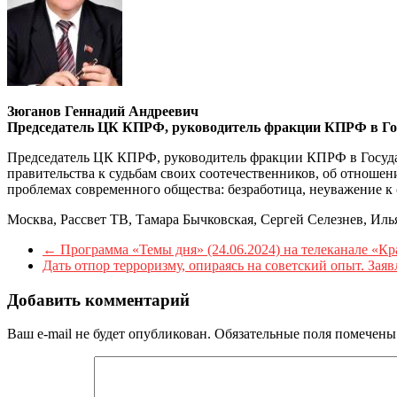
Зюганов Геннадий Андреевич
Председатель ЦК КПРФ, руководитель фракции КПРФ в Г
Председатель ЦК КПРФ, руководитель фракции КПРФ в Госуда
правительства к судьбам своих соотечественников, об отношен
проблемах современного общества: безработица, неуважение к 
Москва, Рассвет ТВ, Тамара Бычковская, Сергей Селезнев, Иль
←
Программа «Темы дня» (24.06.2024) на телеканале «К
Дать отпор терроризму, опираясь на советский опыт. З
Добавить комментарий
Ваш e-mail не будет опубликован.
Обязательные поля помечен