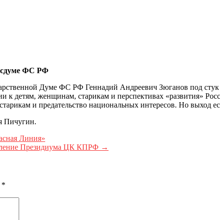
осдуме ФС РФ
рственной Думе ФС РФ Геннадий Андреевич Зюганов под стук в
ии к детям, женщинам, старикам и перспективах «развития» Рос
старикам и предательство национальных интересов. Но выход ес
я Пичугин.
расная Линия»
аявление Президиума ЦК КПРФ
→
ы
*