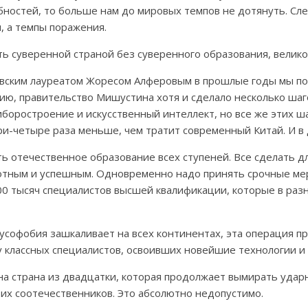
ностей, то больше нам до мировых темпов не дотянуть. Сле
 а темпы поражения.
 суверенной страной без суверенного образования, великой
евским лауреатом Жоресом Алферовым в прошлые годы мы по
нию, правительство Мишустина хотя и сделало несколько ша
иборостроение и искусственный интеллект, но все же этих ш
ри-четыре раза меньше, чем тратит современный Китай. И в
 отечественное образование всех ступеней. Все сделать дл
тным и успешным. Одновременно надо принять срочные меры
00 тысяч специалистов высшей квалификации, которые в ра
русофобия зашкаливает на всех континентах, эта операция 
у классных специалистов, освоивших новейшие технологии 
а страна из двадцатки, которая продолжает вымирать удар
их соотечественников. Это абсолютно недопустимо.