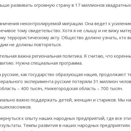
ьше развивать огромную страну в 17 миллионов квадратных
ничения неконтролируемой миграции. Она ведет к усилению
речивое тому свидетельство. Хотя я не слышу и не вижу мат
у террористическому акту. Общество должно узнать, кто ви
дии не должны повторяться.
тельная важна региональная политика. Я считаю, что корен
витию. Нужна специальная программа.
а русские, как государство образующая нация, продолжают т
ерального эксперимента русские потеряли 31 миллион челов
область – 400 тысяч, Нижегородская область – 700 тысяч.
иально важно поддержать детей, женщин и стариков. Мы на
ршеклассников.
ернуться к опыту наших народных предприятий, где все эт
езультаты. Темпы развития в наших народных предприятия