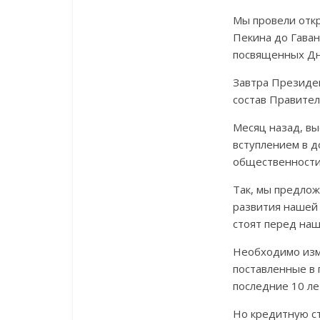
Мы провели откр
Пекина до Гава
посвященных Дню
Завтра Президен
состав Правител
Месяц назад, вы
вступлением в д
общественности
Так, мы предлож
развития нашей 
стоят перед наш
Необходимо изме
поставленные в
последние 10 ле
Но кредитную ст