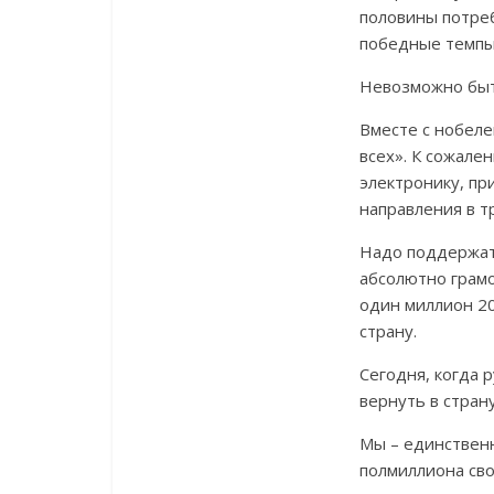
половины потреб
победные темпы,
Невозможно быть
Вместе с нобел
всех». К сожале
электронику, пр
направления в т
Надо поддержать
абсолютно грамо
один миллион 2
страну.
Сегодня, когда 
вернуть в стран
Мы – единственн
полмиллиона сво