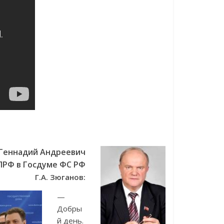
Геннадий Андреевич
ПРФ в Госдуме ФС РФ
Г.А. Зюганов:
—
Добры
й день.