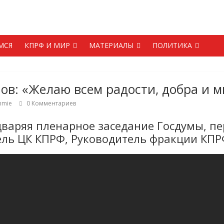
МСЯ
КПРФ И МИР
МАТЕРИАЛЫ
ПОЛИТИКА
нов: «Желаю всем радости, добра и 
mmie
0 Комментариев
дваряя пленарное заседание Госдумы, п
ль ЦК КПРФ, Руководитель фракции КПРФ