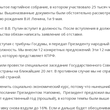
ытое партийное собрание, в котором участвовало 25 тысяч 
ны. Вышеназванные документы были обстоятельно рассмотр
 рождения В.И. Ленина, 1и 9 мая.
т В.В. Путин вступит в должность. После вступления в дол
ьства обязан написать заявление об отставке.
ступая с трибуны Госдумы, я передал Президенту народный 
олжность. Мы внесли 12 конкретных предложений. Эти 12 на
, которую представляет КПРФ.
или провести специальное заседание Государственного Сове
страны на ближайшие 20 лет. В противном случае мы не спра
ей страной.
нить социально-экономический курс, потому что нынешний 
 послании Президентом. Напомню, Президент предложил выв
т единственный год (прошлый), в котором темпы были выше 
авку снова вздули до 16%. Если и дальше будет обесценива