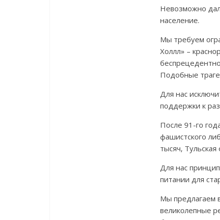
Невозможно дал
население.
Мы требуем огра
Холлл» – красно
беспрецедентном
Подобные траге
Для нас исключи
поддержки к раз
После 91-го год
фашистского либ
тысяч, Тульская 
Для нас принцип
питании для ста
Мы предлагаем в
великолепные р