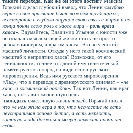
такого перехода. Как же он этого достиг?
Максим
Горький сделал глубокий вывод, что Ленин «
глубоко
верил в своё призвание быть вождём трудящихся,
всесторонне и глубоко ощущал свою связь с миром и до
конца понял свою роль в хаосе мира –
роль врага
хаоса
». Вдумайтесь, Владимир Ульянов с юности уже
осознавал смыслом своей жизни стать не просто
революционером, а врагом хаоса. Это вселенский
масштаб личности. Откуда у него такой космический
масштаб к неприятию хаоса? Возможно, от его
гениальности, точнее от данной ему генетической
памяти русского народа в виде основ русского
мировоззрения. Ведь имя русского мировоззрения –
«Лад», что в переводе с древнерусского означает – «
не
хаос, а космический порядок
». Так вот Ленин, как враг
хаоса, поставил жизненную цель –
наладить
счастливую жизнь людей. Горький писал,
что «
в нём жила вера в то, что несчастие не есть
неустранимая основа бытия, а есть мерзость,
которую люди должны и могут отмести прочь от
себя».