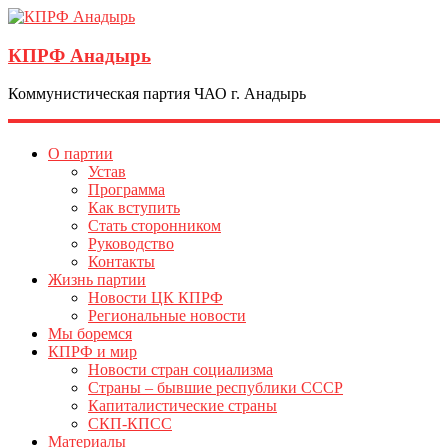
КПРФ Анадырь
Коммунистическая партия ЧАО г. Анадырь
О партии
Устав
Программа
Как вступить
Стать сторонником
Руководство
Контакты
Жизнь партии
Новости ЦК КПРФ
Региональные новости
Мы боремся
КПРФ и мир
Новости стран социализма
Страны – бывшие республики СССР
Капиталистические страны
СКП-КПСС
Материалы