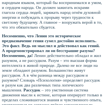
народным языком, который бы воспринимался и умом,
и сердцем народа. Он должен зажигать искрами
глагола сердца людей, заряжать народ огнём духовной
энергии и побуждать к прорыву через трудности к
светлому будущему. А главное – вооружать верой в то,
что это обязательно сбудется.
Несомненно, что Ленин это историческое
предназначение гения сумел достойно исполнить.
Это факт. Ведь он мыслил и действовал как гений.
А продемонстрировал ли он бесстрашие разума?
Несомненно, да!
Ленин действительно обладал и жил
разумом, а не рассудком. Разум – это высшая форма
интеллекта в живой природе. Далеко не все люди на
земле обладают разумом. Большинство живут
рассудком. А в чём разница между рассудком и
разумом? Словарь «Психология» определяет рассудок
и разум как два различных типа логического
мышления.
Рассудок
– это умственная система
движения мысли к истине, которая оперирует только в
пределах сложившегося знания и чувственного опыта,
упорядочивая их согласно твёрдо установленным