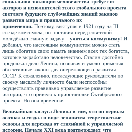
социальной эволюции человечества требует от
авторов и исполнителей этого глобального проекта
светлого будущего глубочайших знаний законов
развития мира и правильного их
применения.
Поэтому, выступая в 1921 году на III
съезде комсомола, он поставил перед советской
молодёжью главную задачу –
учиться коммунизму!
И
добавил, что настоящим коммунистом можно стать
лишь обогатив свою память знанием всех тех богатств,
которые выработало человечество. Сталин достойно
продолжал дело Ленина, познавая и умело применяя
объективные законы для опережающего развития
СССР. К сожалению, последующие руководители по
своему масштабу личности были неспособны
осуществлять правильно управляемое развитие
истории, что привело к приостановке Октябрьского
проекта. Но она временная.
Величайшая заслуга Ленина в том, что он первым
осознал и создал в виде ленинизма теоретические
основы для перехода от стихийной к управляемой
истории. Начало XXI века подтверждает, что