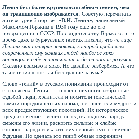
Ленин был более крупномасштабным гением, чем
он традиционно изображается.
Советую перечитать
литературный портрет «В.И. Ленин», написанный
Максимом Горьким в 1930 году ещё до его
возвращения в СССР. По свидетельству Горького, в то
время даже в буржуазных газетах писали, что «
в лице
Ленина мир потерял человека, который среди всех
современных ему великих людей наиболее ярко
воплощал в себе гениальность и бесстрашие разума
».
Сказано красиво и ярко. Но давайте разберёмся. А что
такое гениальность и бесстрашие разума?
Слово «гений» в русском понимании происходит от
слова «ген». Гении – это очень немногие избранные
судьбой люди, хранители и носители генетической
памяти породившего их народа, т.е. носители мудрости
всех предшествующих поколений. Их историческое
предназначение – успеть передать родному народу
смыслы его жизни, раскрыть сильные и слабые
стороны народа и указать ему верный путь в светлое
будущее. Но сделать это гений обязан искренним