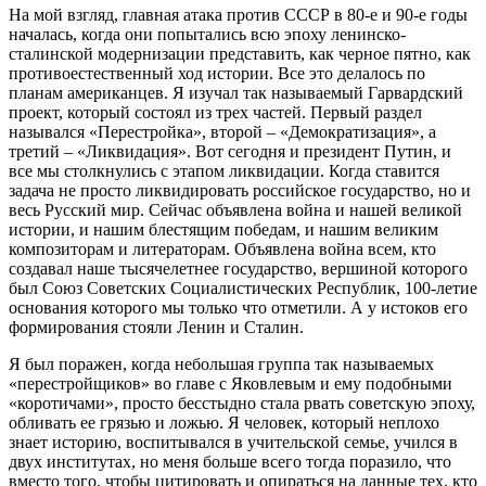
На мой взгляд, главная атака против СССР в 80-е и 90-е годы
началась, когда они попытались всю эпоху ленинско-
сталинской модернизации представить, как черное пятно, как
противоестественный ход истории. Все это делалось по
планам американцев. Я изучал так называемый Гарвардский
проект, который состоял из трех частей. Первый раздел
назывался «Перестройка», второй – «Демократизация», а
третий – «Ликвидация». Вот сегодня и президент Путин, и
все мы столкнулись с этапом ликвидации. Когда ставится
задача не просто ликвидировать российское государство, но и
весь Русский мир. Сейчас объявлена война и нашей великой
истории, и нашим блестящим победам, и нашим великим
композиторам и литераторам. Объявлена война всем, кто
создавал наше тысячелетнее государство, вершиной которого
был Союз Советских Социалистических Республик, 100-летие
основания которого мы только что отметили. А у истоков его
формирования стояли Ленин и Сталин.
Я был поражен, когда небольшая группа так называемых
«перестройщиков» во главе с Яковлевым и ему подобными
«коротичами», просто бесстыдно стала рвать советскую эпоху,
обливать ее грязью и ложью. Я человек, который неплохо
знает историю, воспитывался в учительской семье, учился в
двух институтах, но меня больше всего тогда поразило, что
вместо того, чтобы цитировать и опираться на данные тех, кто