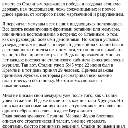
вместе со Сталиным одерживал победы и создавал великую
державу, нам подсовывали ложь солженицыных и прочее
дикое вранье, от которого пахло мертвечиной и разрушением.
Я перечитал мемуары всех наших выдающихся полководцев.
Все десять командующих фронтами оставили или мемуары,
или личные воспоминания о встречах со Сталиным, о том,
как он руководил боевыми действиями. Но когда я услышал
утверждения, что, якобы, в первый день войны Сталин был в
растерянности и ничем не занимался, что он впал в какой-то
транс, то был просто потрясен. Ведь на протяжении многих
лет каждое посещение сталинского кабинета фиксировалось в
журнале. Так вот, Сталин уже в 5:45 утра 22 июня был в
Кремле и в тот день принял 29 человек. Причем дважды
принимал Жукова, с которым рассматривал всю военно-
политическую обстановку. Но эта ложь слоилась и
накапливалась.
Многие писали свои мемуары уже после того, как Сталин
ушел из жизни. И даже после того, как не стало Хрущева. Но
ни в каких воспоминаниях или выступлениях я не нашел ни
одного небрежного слова в адрес Верховного
Главнокомандующего Сталина. Маршал Жуков блестяще
описал его стратегический талант, умение управлять
фронтами, быстро принимать решения. Сталин по имени знал