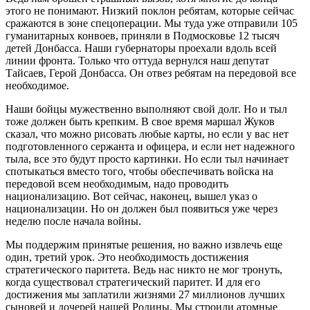
этого не понимают. Низкий поклон ребятам, которые сейчас
сражаются в зоне спецоперации. Мы туда уже отправили 105
гуманитарных конвоев, приняли в Подмосковье 12 тысяч
детей Донбасса. Наши губернаторы проехали вдоль всей
линии фронта. Только что оттуда вернулся наш депутат
Тайсаев, Герой Донбасса. Он отвез ребятам на передовой все
необходимое.
Наши бойцы мужественно выполняют свой долг. Но и тыл
тоже должен быть крепким. В свое время маршал Жуков
сказал, что можно рисовать любые карты, но если у вас нет
подготовленного сержанта и офицера, и если нет надежного
тыла, все это будут просто картинки. Но если тыл начинает
спотыкаться вместо того, чтобы обеспечивать войска на
передовой всем необходимым, надо проводить
национализацию. Вот сейчас, наконец, вышел указ о
национализации. Но он должен был появиться уже через
неделю после начала войны.
Мы поддержим принятые решения, но важно извлечь еще
один, третий урок. Это необходимость достижения
стратегического паритета. Ведь нас никто не мог тронуть,
когда существовал стратегический паритет. И для его
достижения мы заплатили жизнями 27 миллионов лучших
сыновей и дочерей нашей Родины. Мы строили атомные