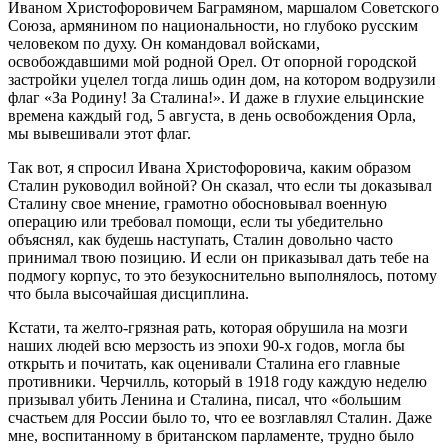
Иваном Христофоровичем Баграмяном, маршалом Советского
Союза, армянином по национальности, но глубоко русским
человеком по духу. Он командовал войсками,
освобождавшими мой родной Орел. От опорной городской
застройки уцелел тогда лишь один дом, на котором водрузили
флаг «За Родину! За Сталина!». И даже в глухие ельцинские
времена каждый год, 5 августа, в день освобождения Орла,
мы вывешивали этот флаг.
Так вот, я спросил Ивана Христофоровича, каким образом
Сталин руководил войной? Он сказал, что если ты доказывал
Сталину свое мнение, грамотно обосновывал военную
операцию или требовал помощи, если ты убедительно
объяснял, как будешь наступать, Сталин довольно часто
принимал твою позицию. И если он приказывал дать тебе на
подмогу корпус, то это безукоснительно выполнялось, потому
что была высочайшая дисциплина.
Кстати, та желто-грязная рать, которая обрушила на мозги
наших людей всю мерзость из эпохи 90-х годов, могла бы
открыть и почитать, как оценивали Сталина его главные
противники. Черчилль, который в 1918 году каждую неделю
призывал убить Ленина и Сталина, писал, что «большим
счастьем для России было то, что ее возглавлял Сталин. Даже
мне, воспитанному в британском парламенте, трудно было