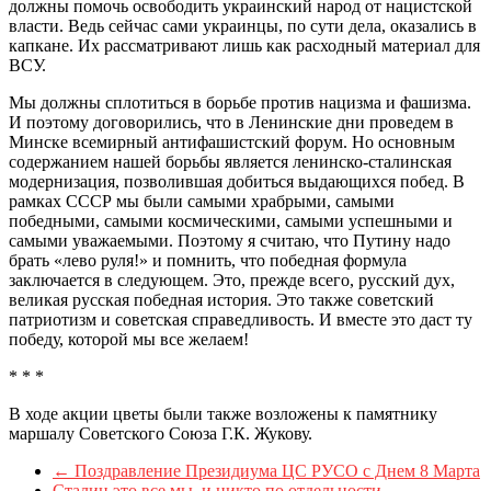
должны помочь освободить украинский народ от нацистской
власти. Ведь сейчас сами украинцы, по сути дела, оказались в
капкане. Их рассматривают лишь как расходный материал для
ВСУ.
Мы должны сплотиться в борьбе против нацизма и фашизма.
И поэтому договорились, что в Ленинские дни проведем в
Минске всемирный антифашистский форум. Но основным
содержанием нашей борьбы является ленинско-сталинская
модернизация, позволившая добиться выдающихся побед. В
рамках СССР мы были самыми храбрыми, самыми
победными, самыми космическими, самыми успешными и
самыми уважаемыми. Поэтому я считаю, что Путину надо
брать «лево руля!» и помнить, что победная формула
заключается в следующем. Это, прежде всего, русский дух,
великая русская победная история. Это также советский
патриотизм и советская справедливость. И вместе это даст ту
победу, которой мы все желаем!
* * *
В ходе акции цветы были также возложены к памятнику
маршалу Советского Союза Г.К. Жукову.
←
Поздравление Президиума ЦС РУСО с Днем 8 Марта
Сталин это все мы, и никто по отдельности
→