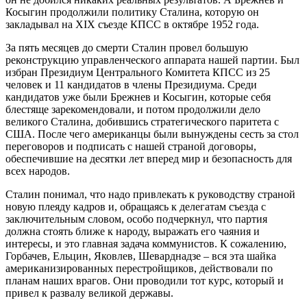
Косыгин продолжили политику Сталина, которую он
закладывал на XIX съезде КПСС в октябре 1952 года.
За пять месяцев до смерти Сталин провел большую
реконструкцию управленческого аппарата нашей партии. Был
избран Президиум Центрального Комитета КПСС из 25
человек и 11 кандидатов в члены Президиума. Среди
кандидатов уже были Брежнев и Косыгин, которые себя
блестяще зарекомендовали, и потом продолжили дело
великого Сталина, добившись стратегического паритета с
США. После чего американцы были вынуждены сесть за стол
переговоров и подписать с нашей страной договоры,
обеспечившие на десятки лет вперед мир и безопасность для
всех народов.
Сталин понимал, что надо привлекать к руководству страной
новую плеяду кадров и, обращаясь к делегатам съезда с
заключительным словом, особо подчеркнул, что партия
должна стоять ближе к народу, выражать его чаяния и
интересы, и это главная задача коммунистов. К сожалению,
Горбачев, Ельцин, Яковлев, Шеварднадзе – вся эта шайка
американизированных перестройщиков, действовали по
планам наших врагов. Они проводили тот курс, который и
привел к развалу великой державы.