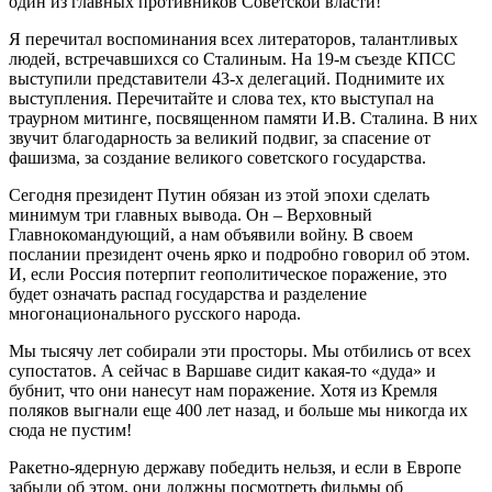
один из главных противников Советской власти!
Я перечитал воспоминания всех литераторов, талантливых
людей, встречавшихся со Сталиным. На 19-м съезде КПСС
выступили представители 43-х делегаций. Поднимите их
выступления. Перечитайте и слова тех, кто выступал на
траурном митинге, посвященном памяти И.В. Сталина. В них
звучит благодарность за великий подвиг, за спасение от
фашизма, за создание великого советского государства.
Сегодня президент Путин обязан из этой эпохи сделать
минимум три главных вывода. Он – Верховный
Главнокомандующий, а нам объявили войну. В своем
послании президент очень ярко и подробно говорил об этом.
И, если Россия потерпит геополитическое поражение, это
будет означать распад государства и разделение
многонационального русского народа.
Мы тысячу лет собирали эти просторы. Мы отбились от всех
супостатов. А сейчас в Варшаве сидит какая-то «дуда» и
бубнит, что они нанесут нам поражение. Хотя из Кремля
поляков выгнали еще 400 лет назад, и больше мы никогда их
сюда не пустим!
Ракетно-ядерную державу победить нельзя, и если в Европе
забыли об этом, они должны посмотреть фильмы об