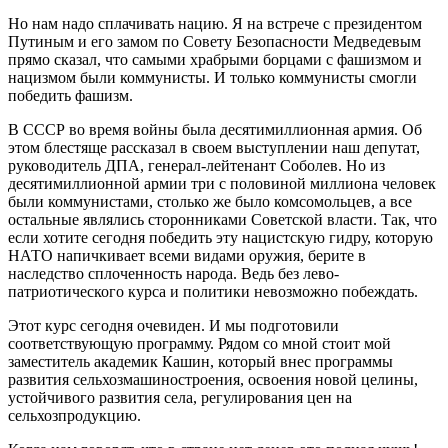
Но нам надо сплачивать нацию. Я на встрече с президентом
Путиным и его замом по Совету Безопасности Медведевым
прямо сказал, что самыми храбрыми борцами с фашизмом и
нацизмом были коммунисты. И только коммунисты смогли
победить фашизм.
В СССР во время войны была десятимиллионная армия. Об
этом блестяще рассказал в своем выступлении наш депутат,
руководитель ДПА, генерал-лейтенант Соболев. Но из
десятимиллионной армии три с половиной миллиона человек
были коммунистами, столько же было комсомольцев, а все
остальные являлись сторонниками Советской власти. Так, что
если хотите сегодня победить эту нацистскую гидру, которую
НАТО напичкивает всеми видами оружия, берите в
наследство сплоченность народа. Ведь без лево-
патриотического курса и политики невозможно побеждать.
Этот курс сегодня очевиден. И мы подготовили
соответствующую программу. Рядом со мной стоит мой
заместитель академик Кашин, который внес программы
развития сельхозмашиностроения, освоения новой целины,
устойчивого развития села, регулирования цен на
сельхозпродукцию.