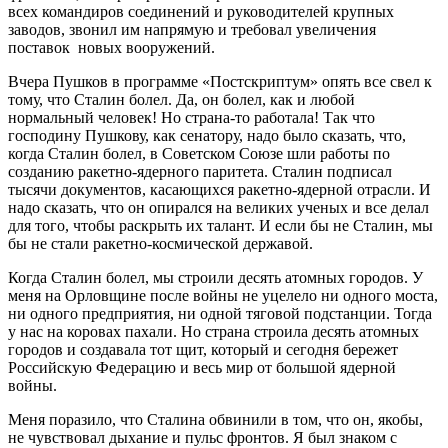
всех командиров соединений и руководителей крупных
заводов, звонил им напрямую и требовал увеличения
поставок новых вооружений.
Вчера Пушков в программе «Постскриптум» опять все свел к
тому, что Сталин болел. Да, он болел, как и любой
нормальный человек! Но страна-то работала! Так что
господину Пушкову, как сенатору, надо было сказать, что,
когда Сталин болел, в Советском Союзе шли работы по
созданию ракетно-ядерного паритета. Сталин подписал
тысячи документов, касающихся ракетно-ядерной отрасли. И
надо сказать, что он опирался на великих ученых и все делал
для того, чтобы раскрыть их талант. И если бы не Сталин, мы
бы не стали ракетно-космической державой.
Когда Сталин болел, мы строили десять атомных городов. У
меня на Орловщине после войны не уцелело ни одного моста,
ни одного предприятия, ни одной тяговой подстанции. Тогда
у нас на коровах пахали. Но страна строила десять атомных
городов и создавала тот щит, который и сегодня бережет
Российскую Федерацию и весь мир от большой ядерной
войны.
Меня поразило, что Сталина обвинили в том, что он, якобы,
не чувствовал дыхание и пульс фронтов. Я был знаком с