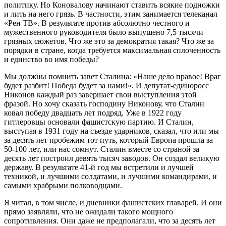
политику. Но Коновалову начинают ставить всякие подножки
и лить на него грязь. В частности, этим занимается телеканал
«Рен ТВ». В результате против абсолютно честного и
мужественного руководителя было выпущено 7,5 тысячи
грязных сюжетов. Что же это за демократия такая? Что же за
порядки в стране, когда требуется максимальная сплоченность
и единство во имя победы?
Мы должны помнить завет Сталина: «Наше дело правое! Враг
будет разбит! Победа будет за нами!». И депутат-единоросс
Никонов каждый раз завершает свои выступления этой
фразой. Но хочу сказать господину Никонову, что Сталин
ковал победу двадцать лет подряд. Уже в 1922 году
гитлеровцы основали фашистскую партию. И Сталин,
выступая в 1931 году на съезде ударников, сказал, что или мы
за десять лет пробежим тот путь, который Европа прошла за
50-100 лет, или нас сомнут. Сталин вместе со страной за
десять лет построил девять тысяч заводов. Он создал великую
державу. В результате 41-й год мы встретили и лучшей
техникой, и лучшими солдатами, и лучшими командирами, и
самыми храбрыми полководцами.
Я читал, в том числе, и дневники фашистских главарей. И они
прямо заявляли, что не ожидали такого мощного
сопротивления. Они даже не предполагали, что за десять лет