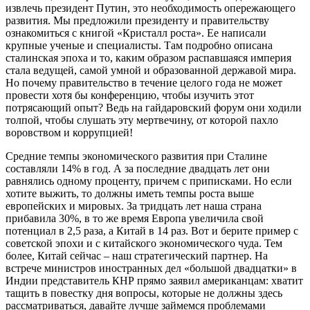
извлечь президент Путин, это необходимость опережающего
развития. Мы предложили президенту и правительству
ознакомиться с книгой «Кристалл роста». Ее написали
крупные ученые и специалисты. Там подробно описана
сталинская эпоха и то, каким образом распавшаяся империя
стала ведущей, самой умной и образованной державой мира.
Но почему правительство в течение целого года не может
провести хотя бы конференцию, чтобы изучить этот
потрясающий опыт? Ведь на гайдаровский форум они ходили
толпой, чтобы слушать эту мертвечину, от которой пахло
воровством и коррупцией!
Средние темпы экономического развития при Сталине
составляли 14% в год. А за последние двадцать лет они
равнялись одному проценту, причем с приписками. Но если
хотите выжить, то должны иметь темпы роста выше
европейских и мировых. За тридцать лет наша страна
прибавила 30%, в то же время Европа увеличила свой
потенциал в 2,5 раза, а Китай в 14 раз. Вот и берите пример с
советской эпохи и с китайского экономического чуда. Тем
более, Китай сейчас – наш стратегический партнер. На
встрече министров иностранных дел «большой двадцатки» в
Индии представитель КНР прямо заявил американцам: хватит
тащить в повестку дня вопросы, которые не должны здесь
рассматриваться, давайте лучше займемся проблемами