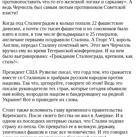
противопоставить что-то его железной логике и сарказму». А
ведь Черчилль был самым лютым противником Советской
власти!
Когда под Сталинградом в кольцо попали 22 фашистские
дивизии, а почти сто тысяч фашистов и их союзников было
взято в плен, в том числе фельдмаршал и 25 генералов,
англичане первыми поздравили Сталина. А Георг VI, король
Англии, передал Сталину почетный меч. Этот меч Черчилль
вручил ему во время Тегеранской конференции. И на нем
было выгравировано: «Гражданам Сталинграда, крепким, как
сталь!».
Президент США Рузвельт писал, что горд тем, что сражается
вместе со Сталиным и храбрым русским народом против
нацизма. Так что, цитируйте, говорите об этом! Ведь это
писали руководители тех стран, которые сегодня объявили
нам войну, возродили нацизм и бандеровщину на ридной
Украине! Вот и приведите их слова.
Стоит также вспомнить главу временного правительства
Керенского. После своего бегства он жил в Америке. И в
одном из последних интервью сказал, что Сталин поднял
страну из пепла. Он превратил ее в великую державу,
уничтожил фашизм и спас все человечество. И это говорил