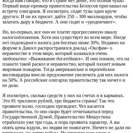
Когда нам говорят, что в стране нет денег, это полная чушь!
Первый вице-премьер правительства Белоусов приглашал на
встречу олигархов. Я посмотрел, сидят тузы один круче
другого. И он их просит: дайте 250 – 300 миллиардов, чтобы
залатать дыру в бюджете. А они сидят и «уродничают».
Но, во-первых, все они не платят прогрессивную шкалу
налогообложения. Хотя она существует во всем мире. Нигде
нет подоходного налога для богатых ниже 30%. Недавно на
форуме в Давосе распространялся доклад «Оксфам» о
неравенстве в этом мире, который назывался очень
любопытно: «Выживание богатейших». И они поняли, что на
планете такой раскол и неравенство, который пахнет новым
мировым пожаром. Тогда американские и европейские
миллиардеры внесли предложение увеличить для них налоги
на 50%. А российские олигархи правительству так ничего и
не дали.
Я посмотрел, сколько средств у них на счетах и в карманах.
Это 81 триллион рублей, три бюджета страны! Так что
проявите волю, господин президент. Что касается
правительства, то оно скоро будет отчитываться перед
Государственной Думой. Правительство Мишустина
отработало уже три года, и пора проявить характер. А вы
опять цены вздули, но людям не помогаете. Ничего не дали ни
ветеранам, ни детям войны. Не приняли наш закон о