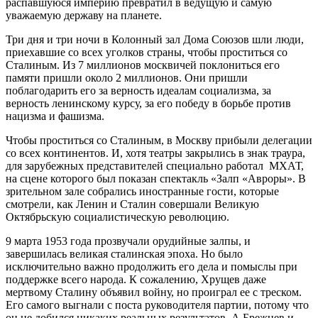
распавшуюся империю превратил в ведущую и самую
уважаемую державу на планете.
Три дня и три ночи в Колонный зал Дома Союзов шли люди,
приехавшие со всех уголков страны, чтобы проститься со
Сталиным. Из 7 миллионов москвичей поклониться его
памяти пришли около 2 миллионов. Они пришли
поблагодарить его за верность идеалам социализма, за
верность ленинскому курсу, за его победу в борьбе против
нацизма и фашизма.
Чтобы проститься со Сталиным, в Москву прибыли делегации
со всех континентов. И, хотя театры закрылись в знак траура,
для зарубежных представителей специально работал МХАТ,
на сцене которого был показан спектакль «Залп «Авроры». В
зрительном зале собрались иностранные гости, которые
смотрели, как Ленин и Сталин совершали Великую
Октябрьскую социалистическую революцию.
9 марта 1953 года прозвучали орудийные залпы, и
завершилась великая сталинская эпоха. Но было
исключительно важно продолжить его дела и помыслы при
поддержке всего народа. К сожалению, Хрущев даже
мертвому Сталину объявил войну, но проиграл ее с треском.
Его самого выгнали с поста руководителя партии, потому что
он не добился никаких реальных результатов. А Брежнев и