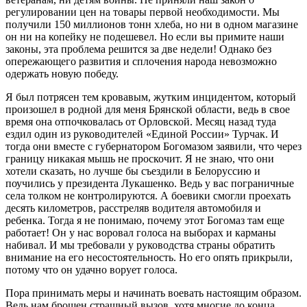
регулировании цен на товары первой необходимости. Мы
получили 150 миллионов тонн хлеба, но ни в одном магазине
он ни на копейку не подешевел. Но если вы примите наши
законы, эта проблема решится за две недели! Однако без
опережающего развития и сплочения народа невозможно
одержать новую победу.
Я был потрясен тем кровавым, жутким инцидентом, который
произошел в родной для меня Брянской области, ведь в свое
время она отпочковалась от Орловской. Месяц назад туда
ездил один из руководителей «Единой России» Турчак. И
тогда они вместе с губернатором Богомазом заявили, что через
границу никакая мышь не проскочит. Я не знаю, что они
хотели сказать, но лучше бы съездили в Белоруссию и
поучились у президента Лукашенко. Ведь у вас пограничные
села толком не контролируются. А боевики смогли проехать
десять километров, расстреляв водителя автомобиля и
ребенка. Тогда я не понимаю, почему этот Богомаз там еще
работает! Он у нас воровал голоса на выборах и карманы
набивал. И мы требовали у руководства страны обратить
внимание на его несостоятельность. Но его опять прикрыли,
потому что он удачно ворует голоса.
Пора принимать меры и начинать воевать настоящим образом.
Ведь нам брошен страшный вызов, хотя многие до конца