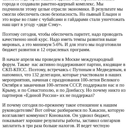
города и создавали ракетно-ядерный комплекс. Мы
подчинили этому целые отрасли экономики. В результате мы
смогли обеспечить свою безопасность. Но пьяный Ельцин и
это ворье во главе с чубайсами и гайдарами стали уничтожать
наш щит в угоду «дяде Сэму».
Поэтому сегодня, чтобы обеспечить паритет, надо проводить
качественно иной курс. Надо иметь темпы развития выше
мировых, а это минимум 5-6%. И для этого мы подготовили
бюджет развития и 12 отраслевых программ.
В начале апреля мы проведем в Москве международный
форум. Также нас активно поддерживают партии, входящие в
СКП-КПСС. Поэтому, встречаясь с Путиным и Медведевым, я
напомнил, что 132 делегации, которые участвовали в наших
мероприятиях, начиная с празднования 100-летия Великого
Октября и заканчивая 100-летием СССР, поддержали нас и по
Крыму, и по Севастополю, и по Донбассу. Но почему никто из
партнеров «Единой России» их не поддержал?
И почему сегодня по-прежнему такое отношение к нашим
руководителям? Вот сейчас разбираемся по Хакасии, которую
возглавляет коммунист Коновалов. Он удвоил бюджет,
показывает хорошие результаты работы, заставил олигархов
заплатить в три раза больше налогов. И ведет честную