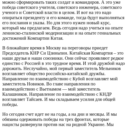
можно сформировать таких солдат и командиров. А это уже
победа советского учителя, советского инженера, советского
ученого и Советской власти в целом. И вот на это надо
опираться президенту и его команде, тогда будут выполняться
его послания и указы. Но для этого нужен новый курс,
который мы предлагаем. Ведь сегодня надо учиться на опыте
ленинско-сталинской модернизации и на опыте гениальных
достижений Компартии Китая.
В ближайшее время в Москву на переговоры приедет
Председатель КНР Си Цзиньпин. Китайская Компартия – это
наши друзья и наши союзники. Они сейчас проявляют редкое
единство с Россией в это трудное время. И этой дружбой надо
дорожить. Неслучайно, мой первый заместитель Мельников
возглавляет общество российско-китайской дружбы.
Направление по взаимодействию с Кубой возглавляет мой
заместитель Новиков. Во главе направления по
взаимодействию с Вьетнамом — мой заместитель
Калашников. Направление по взаимодействию с КНДР
возглавляет Тайсаев. И мы складываем усилия для общей
победы.
Но сегодня счет идет не на годы, а на дни и месяцы. И мы
обязаны одерживать победы на трех фронтах, которые
нацисты развернули против нас на ридной Украине. Мы