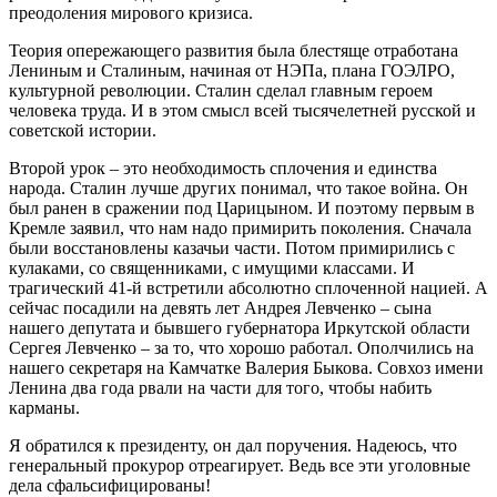
преодоления мирового кризиса.
Теория опережающего развития была блестяще отработана
Лениным и Сталиным, начиная от НЭПа, плана ГОЭЛРО,
культурной революции. Сталин сделал главным героем
человека труда. И в этом смысл всей тысячелетней русской и
советской истории.
Второй урок – это необходимость сплочения и единства
народа. Сталин лучше других понимал, что такое война. Он
был ранен в сражении под Царицыном. И поэтому первым в
Кремле заявил, что нам надо примирить поколения. Сначала
были восстановлены казачьи части. Потом примирились с
кулаками, со священниками, с имущими классами. И
трагический 41-й встретили абсолютно сплоченной нацией. А
сейчас посадили на девять лет Андрея Левченко – сына
нашего депутата и бывшего губернатора Иркутской области
Сергея Левченко – за то, что хорошо работал. Ополчились на
нашего секретаря на Камчатке Валерия Быкова. Совхоз имени
Ленина два года рвали на части для того, чтобы набить
карманы.
Я обратился к президенту, он дал поручения. Надеюсь, что
генеральный прокурор отреагирует. Ведь все эти уголовные
дела сфальсифицированы!