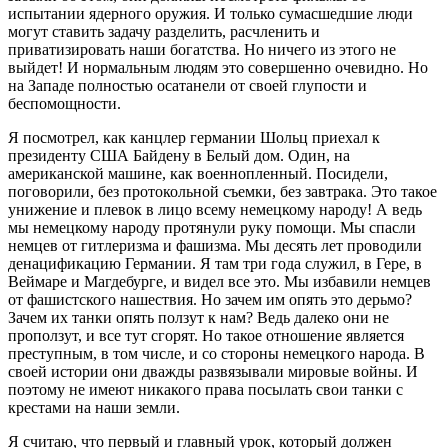
испытании ядерного оружия. И только сумасшедшие люди
могут ставить задачу разделить, расчленить и
приватизировать наши богатства. Но ничего из этого не
выйдет! И нормальным людям это совершенно очевидно. Но
на Западе полностью осатанели от своей глупости и
беспомощности.
Я посмотрел, как канцлер германии Шольц приехал к
президенту США Байдену в Белый дом. Один, на
американской машине, как военнопленный. Посидели,
поговорили, без протокольной съемки, без завтрака. Это такое
унижение и плевок в лицо всему немецкому народу! А ведь
мы немецкому народу протянули руку помощи. Мы спасли
немцев от гитлеризма и фашизма. Мы десять лет проводили
денацификацию Германии. Я там три года служил, в Гере, в
Веймаре и Магдебурге, и видел все это. Мы избавили немцев
от фашистского нашествия. Но зачем им опять это дерьмо?
Зачем их танки опять ползут к нам? Ведь далеко они не
проползут, и все тут сгорят. Но такое отношение является
преступным, в том числе, и со стороны немецкого народа. В
своей истории они дважды развязывали мировые войны. И
поэтому не имеют никакого права посылать свои танки с
крестами на наши земли.
Я считаю, что первый и главный урок, который должен