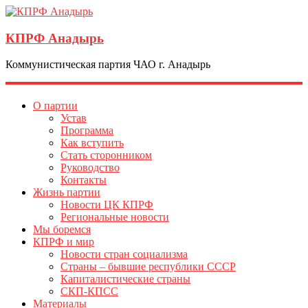
КПРФ Анадырь
Коммунистическая партия ЧАО г. Анадырь
О партии
Устав
Программа
Как вступить
Стать сторонником
Руководство
Контакты
Жизнь партии
Новости ЦК КПРФ
Региональные новости
Мы боремся
КПРФ и мир
Новости стран социализма
Страны – бывшие республики СССР
Капиталистические страны
СКП-КПСС
Материалы