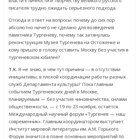
власти к личности и творчеству великого русского
писателя трудно ожидать серьёзного подхода.
Отсюда и ответ на вопросы: почему до сих пор
абсолютно ничего не сделано для возведения
памятника Тургеневу, почему так затянулась
реконструкция Музея Тургенева на Остоженке и
кому пришло в голову оставить Москву без участия в
тургеневском юбилее?
Т.К.
Я не знаю, в чём тут причина — в отсутствии
инициативы, в плохой координации работы разных
служб Департамента культуры? Пока главным
событием Тургеневских дней в Москве,
планируемым — без участия чиновничества, силами
общественности, — с 19 по 23 ноября, остаётся
Международный научный форум «Тургенев — наш
современник». Главным координатором выступает
Институт мировой литературы им. А.М. Горького.
Форум значится в плане основных мероприятий по