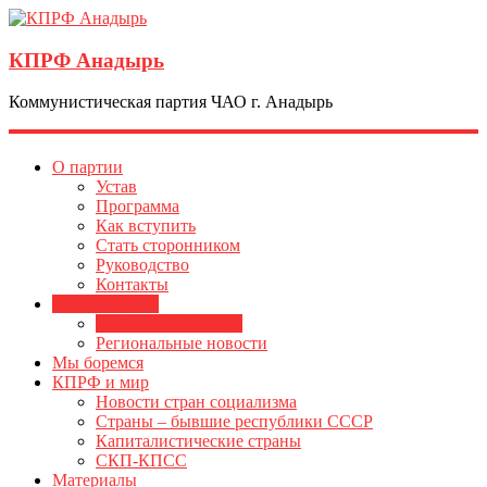
КПРФ Анадырь
Коммунистическая партия ЧАО г. Анадырь
О партии
Устав
Программа
Как вступить
Стать сторонником
Руководство
Контакты
Жизнь партии
Новости ЦК КПРФ
Региональные новости
Мы боремся
КПРФ и мир
Новости стран социализма
Страны – бывшие республики СССР
Капиталистические страны
СКП-КПСС
Материалы