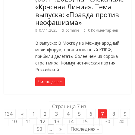
«Красная Линия». Тема
выпуска: «Правда против
неофашизма»
07.11.2025
commie
0 Комментариев
В выпуске: В Москву на Международный
медиафорум, организованный КПРФ,
прибыли делегаты более чем из сорока
стран мира. Коммунистическая партия
Российской
Читать далее
Страница 7 из
134
«
1
2
3
4
5
6
7
8
9
10
11
12
13
14
15
...
30
40
50
...
»
Последняя »