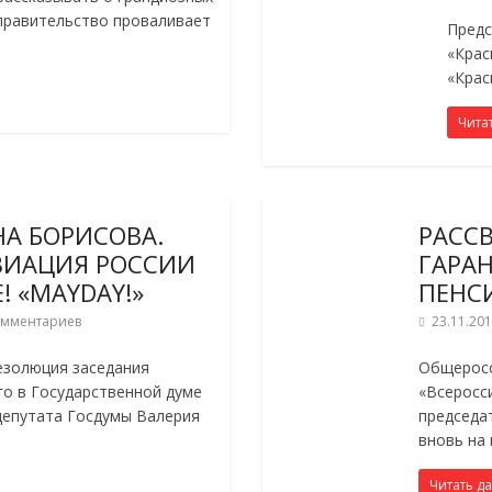
правительство проваливает
Предс
«Крас
«Крас
Чита
НА БОРИСОВА.
РАССВ
ВИАЦИЯ РОССИИ
ГАРА
! «MAYDAY!»
ПЕНС
омментариев
23.11.20
езолюция заседания
Общеросс
го в Государственной думе
«Всеросс
депутата Госдумы Валерия
председа
вновь на 
Читать д