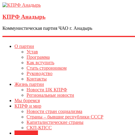
КПРФ Анадырь
Коммунистическая партия ЧАО г. Анадырь
О партии
Устав
Программа
Как вступить
Стать сторонником
Руководство
Контакты
Жизнь партии
Новости ЦК КПРФ
Региональные новости
Мы боремся
КПРФ и мир
Новости стран социализма
Страны – бывшие республики СССР
Капиталистические страны
СКП-КПСС
Материалы