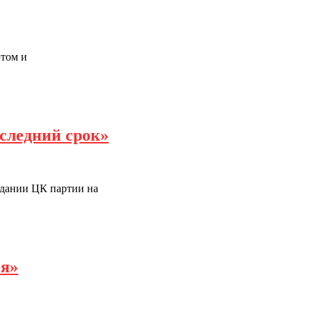
этом и
следний срок»
здании ЦК партии на
ия»