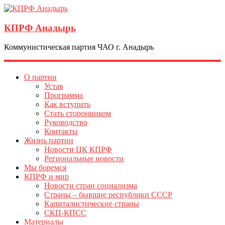
КПРФ Анадырь
Коммунистическая партия ЧАО г. Анадырь
О партии
Устав
Программа
Как вступить
Стать сторонником
Руководство
Контакты
Жизнь партии
Новости ЦК КПРФ
Региональные новости
Мы боремся
КПРФ и мир
Новости стран социализма
Страны – бывшие республики СССР
Капиталистические страны
СКП-КПСС
Материалы