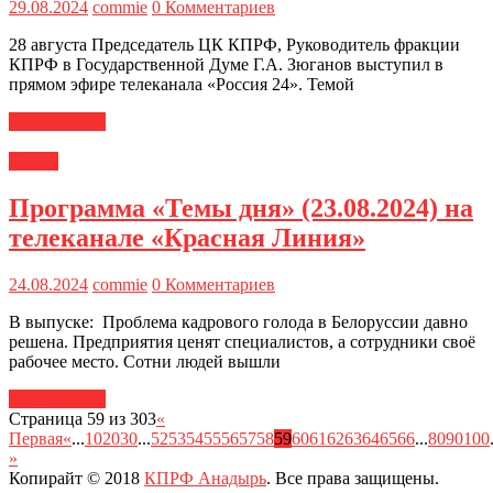
29.08.2024
commie
0 Комментариев
28 августа Председатель ЦК КПРФ, Руководитель фракции
КПРФ в Государственной Думе Г.А. Зюганов выступил в
прямом эфире телеканала «Россия 24». Темой
Читать далее
Медиа
Программа «Темы дня» (23.08.2024) на
телеканале «Красная Линия»
24.08.2024
commie
0 Комментариев
В выпуске: Проблема кадрового голода в Белоруссии давно
решена. Предприятия ценят специалистов, а сотрудники своё
рабочее место. Сотни людей вышли
Читать далее
Страница 59 из 303
«
Первая
«
...
10
20
30
...
52
53
54
55
56
57
58
59
60
61
62
63
64
65
66
...
80
90
100
»
Копирайт © 2018
КПРФ Анадырь
. Все права защищены.