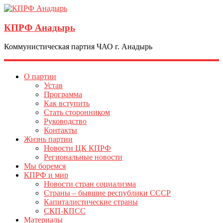
КПРФ Анадырь
Коммунистическая партия ЧАО г. Анадырь
О партии
Устав
Программа
Как вступить
Стать сторонником
Руководство
Контакты
Жизнь партии
Новости ЦК КПРФ
Региональные новости
Мы боремся
КПРФ и мир
Новости стран социализма
Страны – бывшие республики СССР
Капиталистические страны
СКП-КПСС
Материалы